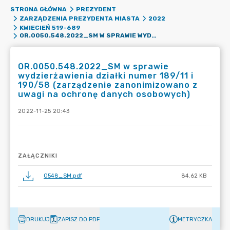
STRONA GŁÓWNA
PREZYDENT
ZARZĄDZENIA PREZYDENTA MIASTA
2022
KWIECIEŃ 519-689
OR.0050.548.2022_SM W SPRAWIE WYDZIERŻAWIENIA DZIAŁKI NUMER 189/11 I 190/58 (ZARZĄDZENIE ZANONIMIZOWANO Z UWAGI NA OCHRONĘ DANYCH OSOBOWYCH)
OR.0050.548.2022_SM w sprawie
wydzierżawienia działki numer 189/11 i
190/58 (zarządzenie zanonimizowano z
uwagi na ochronę danych osobowych)
2022-11-25 20:43
ZAŁĄCZNIKI
0548_SM.pdf
84.62 KB
DRUKUJ
ZAPISZ DO PDF
METRYCZKA