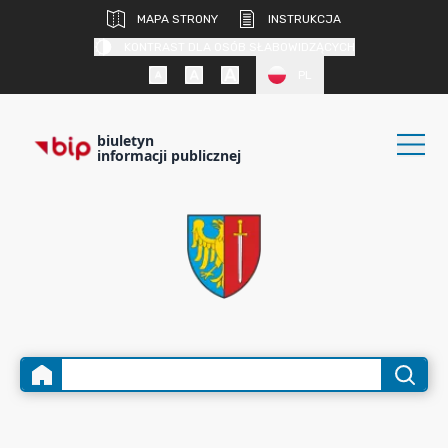
MAPA STRONY
INSTRUKCJA
KONTRAST DLA OSÓB SŁABOWIDZĄCYCH
PL
biuletyn
informacji publicznej