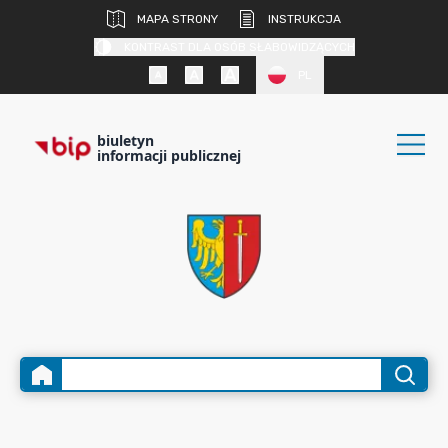
MAPA STRONY
INSTRUKCJA
KONTRAST DLA OSÓB SŁABOWIDZĄCYCH
PL
biuletyn
informacji publicznej