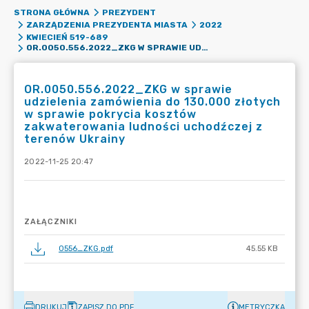
STRONA GŁÓWNA
PREZYDENT
ZARZĄDZENIA PREZYDENTA MIASTA
2022
KWIECIEŃ 519-689
OR.0050.556.2022_ZKG W SPRAWIE UDZIELENIA ZAMÓWIENIA DO 130.000 ZŁOTYCH W SPRAWIE POKRYCIA KOSZTÓW ZAKWATEROWANIA LUDNOŚCI UCHODŹCZEJ Z TERENÓW UKRAINY
OR.0050.556.2022_ZKG w sprawie
udzielenia zamówienia do 130.000 złotych
w sprawie pokrycia kosztów
zakwaterowania ludności uchodźczej z
terenów Ukrainy
2022-11-25 20:47
ZAŁĄCZNIKI
0556_ZKG.pdf
45.55 KB
DRUKUJ
ZAPISZ DO PDF
METRYCZKA