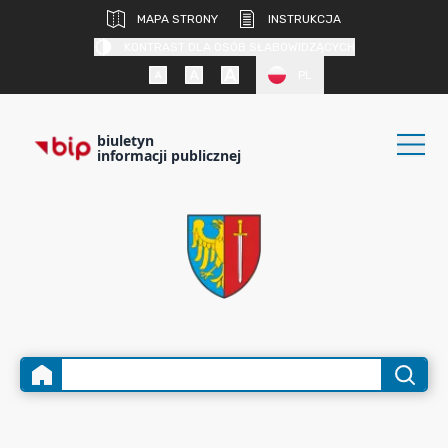
MAPA STRONY
INSTRUKCJA
KONTRAST DLA OSÓB SŁABOWIDZĄCYCH
PL
biuletyn
informacji publicznej