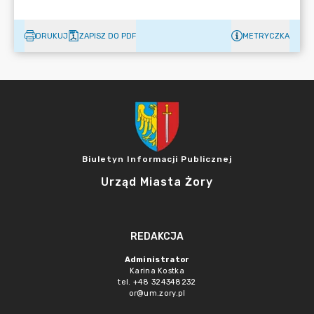
DRUKUJ
ZAPISZ DO PDF
METRYCZKA
Biuletyn Informacji Publicznej
Urząd Miasta Żory
REDAKCJA
Administrator
Karina Kostka
tel. +48 324348232
or@um.zory.pl