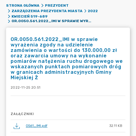
STRONA GŁÓWNA
PREZYDENT
ZARZĄDZENIA PREZYDENTA MIASTA
2022
KWIECIEŃ 519-689
OR.0050.561.2022_IMI W SPRAWIE WYRAŻENIA ZGODY NA UDZIELENIE ZAMÓWIENIA O WARTOŚCI DO 130.000,00 ZŁ ORAZ ZAWARCIA UMOWY NA WYKONANIE POMIARÓW NATĘŻENIA RUCHU DROGOWEGO WE WSKAZANYCH PUNKTACH POMIAROWYCH DRÓG W GRANICACH ADMINISTRACYJNYCH GMINY MIEJSKIEJ Ż
OR.0050.561.2022_IMI w sprawie
wyrażenia zgody na udzielenie
zamówienia o wartości do 130.000,00 zł
oraz zawarcia umowy na wykonanie
pomiarów natężenia ruchu drogowego we
wskazanych punktach pomiarowych dróg
w granicach administracyjnych Gminy
Miejskiej Ż
2022-11-25 20:51
ZAŁĄCZNIKI
0561_IMI.pdf
32.11 KB