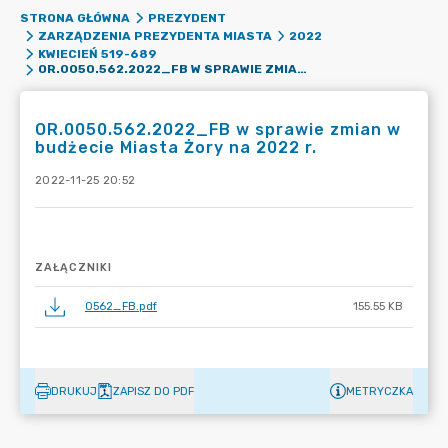
STRONA GŁÓWNA
PREZYDENT
ZARZĄDZENIA PREZYDENTA MIASTA
2022
KWIECIEŃ 519-689
OR.0050.562.2022_FB W SPRAWIE ZMIAN W BUDŻECIE MIASTA ŻORY NA 2022 R.
OR.0050.562.2022_FB w sprawie zmian w
budżecie Miasta Żory na 2022 r.
2022-11-25 20:52
ZAŁĄCZNIKI
0562_FB.pdf
155.55 KB
DRUKUJ
ZAPISZ DO PDF
METRYCZKA