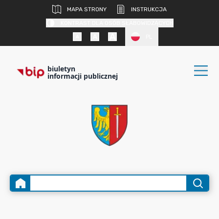
MAPA STRONY
INSTRUKCJA
KONTRAST DLA OSÓB SŁABOWIDZĄCYCH
PL
biuletyn
informacji publicznej