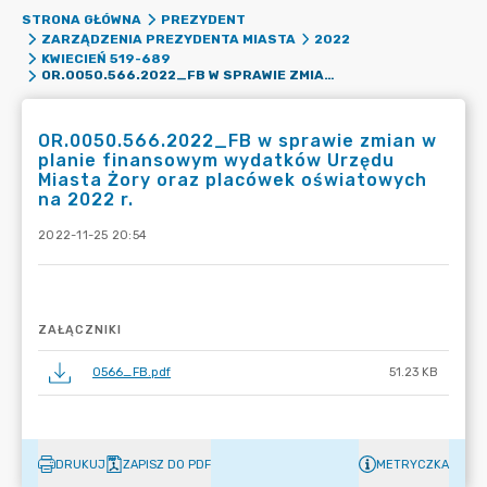
STRONA GŁÓWNA
PREZYDENT
ZARZĄDZENIA PREZYDENTA MIASTA
2022
KWIECIEŃ 519-689
OR.0050.566.2022_FB W SPRAWIE ZMIAN W PLANIE FINANSOWYM WYDATKÓW URZĘDU MIASTA ŻORY ORAZ PLACÓWEK OŚWIATOWYCH NA 2022 R.
OR.0050.566.2022_FB w sprawie zmian w
planie finansowym wydatków Urzędu
Miasta Żory oraz placówek oświatowych
na 2022 r.
2022-11-25 20:54
ZAŁĄCZNIKI
0566_FB.pdf
51.23 KB
DRUKUJ
ZAPISZ DO PDF
METRYCZKA