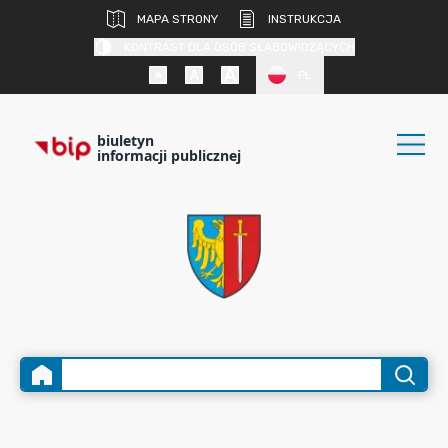
MAPA STRONY
INSTRUKCJA
KONTRAST DLA OSÓB SŁABOWIDZĄCYCH
PL
biuletyn
informacji publicznej