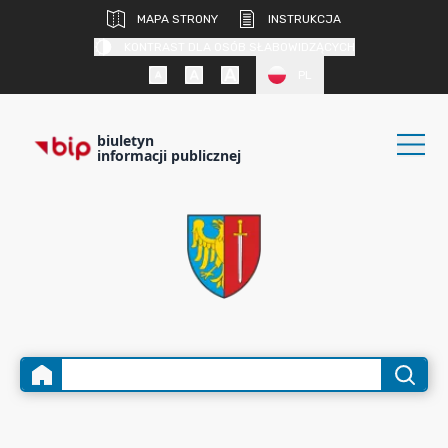
MAPA STRONY
INSTRUKCJA
KONTRAST DLA OSÓB SŁABOWIDZĄCYCH
PL
biuletyn
informacji publicznej