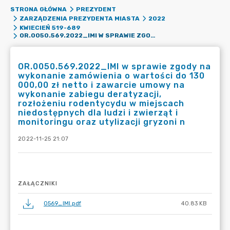
STRONA GŁÓWNA
PREZYDENT
ZARZĄDZENIA PREZYDENTA MIASTA
2022
KWIECIEŃ 519-689
OR.0050.569.2022_IMI W SPRAWIE ZGODY NA WYKONANIE ZAMÓWIENIA O WARTOŚCI DO 130 000,00 ZŁ NETTO I ZAWARCIE UMOWY NA WYKONANIE ZABIEGU DERATYZACJI, ROZŁOŻENIU RODENTYCYDU W MIEJSCACH NIEDOSTĘPNYCH DLA LUDZI I ZWIERZĄT I MONITORINGU ORAZ UTYLIZACJI GRYZONI N
OR.0050.569.2022_IMI w sprawie zgody na
wykonanie zamówienia o wartości do 130
000,00 zł netto i zawarcie umowy na
wykonanie zabiegu deratyzacji,
rozłożeniu rodentycydu w miejscach
niedostępnych dla ludzi i zwierząt i
monitoringu oraz utylizacji gryzoni n
2022-11-25 21:07
ZAŁĄCZNIKI
0569_IMI.pdf
40.83 KB