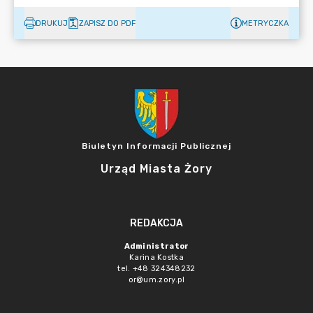
DRUKUJ
ZAPISZ DO PDF
METRYCZKA
Biuletyn Informacji Publicznej
Urząd Miasta Żory
REDAKCJA
Administrator
Karina Kostka
tel. +48 324348232
or@um.zory.pl