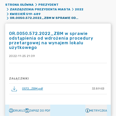
STRONA GŁÓWNA
PREZYDENT
ZARZĄDZENIA PREZYDENTA MIASTA
2022
KWIECIEŃ 519-689
OR.0050.572.2022_ZBM W SPRAWIE ODSTĄPIENIA OD WDROŻENIA PROCEDURY PRZETARGOWEJ NA WYNAJEM LOKALU UŻYTKOWEGO
OR.0050.572.2022_ZBM w sprawie
odstąpienia od wdrożenia procedury
przetargowej na wynajem lokalu
użytkowego
2022-11-25 21:09
ZAŁĄCZNIKI
0572_ZBM.pdf
33.89 KB
DRUKUJ
ZAPISZ DO PDF
METRYCZKA