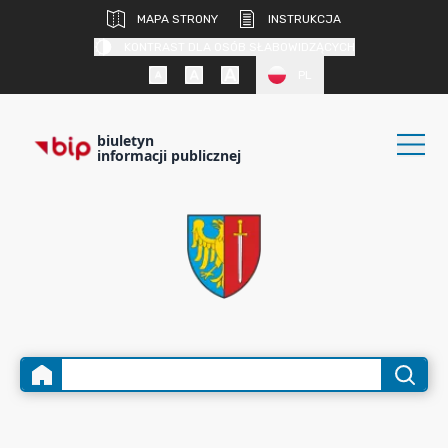
MAPA STRONY
INSTRUKCJA
KONTRAST DLA OSÓB SŁABOWIDZĄCYCH
PL
biuletyn
informacji publicznej