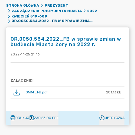
STRONA GŁÓWNA
PREZYDENT
ZARZĄDZENIA PREZYDENTA MIASTA
2022
KWIECIEŃ 519-689
OR.0050.584.2022_FB W SPRAWIE ZMIAN W BUDŻECIE MIASTA ŻORY NA 2022 R.
OR.0050.584.2022_FB w sprawie zmian w
budżecie Miasta Żory na 2022 r.
2022-11-25 21:16
ZAŁĄCZNIKI
0584_FB.pdf
281.13 KB
DRUKUJ
ZAPISZ DO PDF
METRYCZKA