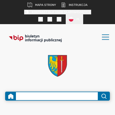
MAPA STRONY
INSTRUKCJA
KONTRAST DLA OSÓB SŁABOWIDZĄCYCH
PL
biuletyn
informacji publicznej