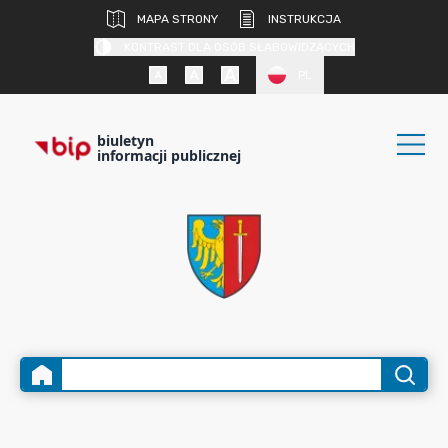
MAPA STRONY
INSTRUKCJA
KONTRAST DLA OSÓB SŁABOWIDZĄCYCH
PL
biuletyn
informacji publicznej