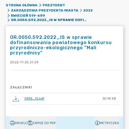
STRONA GŁÓWNA
PREZYDENT
ZARZĄDZENIA PREZYDENTA MIASTA
2022
KWIECIEŃ 519-689
OR.0050.592.2022_IS W SPRAWIE DOFINANSOWANIA POWIATOWEGO KONKURSU PRZYRODNICZO-EKOLOGICZNEGO "MALI PRZYRODNICY"
OR.0050.592.2022_IS w sprawie
dofinansowania powiatowego konkursu
przyrodniczo-ekologicznego "Mali
przyrodnicy"
2022-11-25 21:29
ZAŁĄCZNIKI
0592_IS.pdf
30.18 KB
DRUKUJ
ZAPISZ DO PDF
METRYCZKA