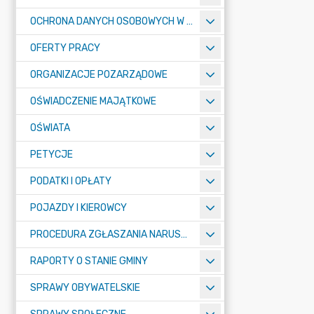
OCHRONA DANYCH OSOBOWYCH W URZĘDZIE MIASTA ŻORY - RODO
OFERTY PRACY
ORGANIZACJE POZARZĄDOWE
OŚWIADCZENIE MAJĄTKOWE
OŚWIATA
PETYCJE
PODATKI I OPŁATY
POJAZDY I KIEROWCY
PROCEDURA ZGŁASZANIA NARUSZEŃ PRAWA
RAPORTY O STANIE GMINY
SPRAWY OBYWATELSKIE