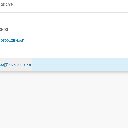
-25 21:34
NIKI
0599_ZBM.pdf
UJ
ZAPISZ DO PDF