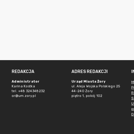
REDAKCJA
ADRES REDAKCJI
Administrator
Urząd Miasta Żory
M
Karina Kostka
ul. Aleja Wojska Polskiego 25
P
tel. +48 324348232
44-240 Żory
R
or@um.zory.pl
piętro 1, pokój 102
S
U
p
D