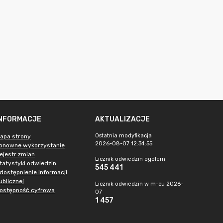
INFORMACJE
AKTUALIZACJE
Ostatnia modyfikacja
apa strony
2026-08-07 12:34:55
onowne wykorzystanie
ejestr zmian
Licznik odwiedzin ogółem
tatystyki odwiedzin
545 441
dostępnienie informacji
ublicznej
Licznik odwiedzin w m-cu 2026-
ostępność cyfrowa
07
1 457