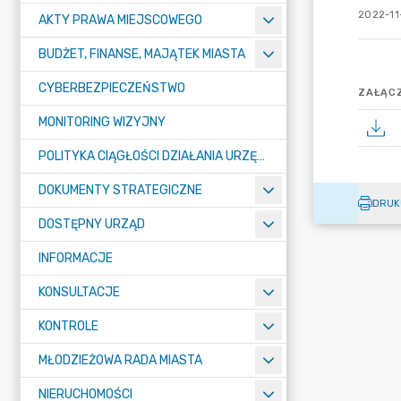
2022-11
AKTY PRAWA MIEJSCOWEGO
BUDŻET, FINANSE, MAJĄTEK MIASTA
CYBERBEZPIECZEŃSTWO
ZAŁĄCZ
MONITORING WIZYJNY
POLITYKA CIĄGŁOŚCI DZIAŁANIA URZĘDU MIASTA ŻORY
DOKUMENTY STRATEGICZNE
DRUK
DOSTĘPNY URZĄD
INFORMACJE
KONSULTACJE
KONTROLE
MŁODZIEŻOWA RADA MIASTA
NIERUCHOMOŚCI