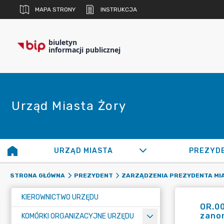
MAPA STRONY
INSTRUKCJA
biuletyn
informacji publicznej
Urząd Miasta Żory
URZĄD MIASTA
PREZYD
STRONA GŁÓWNA
PREZYDENT
ZARZĄDZENIA PREZYDENTA MI
KIEROWNICTWO URZĘDU
OR.0
zano
KOMÓRKI ORGANIZACYJNE URZĘDU