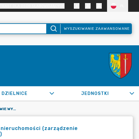
TRAST DLA OSÓB SŁABOWIDZĄCYCH
PL
WYSZUKIWANIE ZAAWANSOWANE
DZIELNICE
JEDNOSTKI
OR.0050.599.2022_ZBM W SPRAWIE WYWIESZENIA WYKAZU NIERUCHOMOŚCI (ZARZĄDZENIE ZANONIMIZOWANO Z UWAGI NA OCHRONĘ DANYCH OSOBOWYCH)
nieruchomości (zarządzenie
)