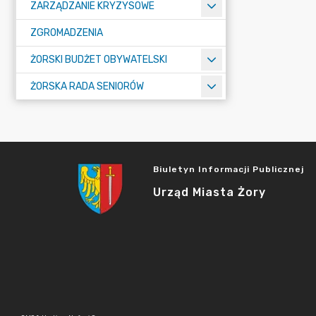
ZARZĄDZANIE KRYZYSOWE
ZGROMADZENIA
ŻORSKI BUDŻET OBYWATELSKI
ŻORSKA RADA SENIORÓW
Biuletyn Informacji Publicznej
Urząd Miasta Żory