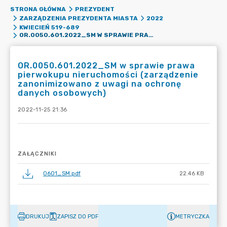
STRONA GŁÓWNA
PREZYDENT
ZARZĄDZENIA PREZYDENTA MIASTA
2022
KWIECIEŃ 519-689
OR.0050.601.2022_SM W SPRAWIE PRAWA PIERWOKUPU NIERUCHOMOŚCI (ZARZĄDZENIE ZANONIMIZOWANO Z UWAGI NA OCHRONĘ DANYCH OSOBOWYCH)
OR.0050.601.2022_SM w sprawie prawa
pierwokupu nieruchomości (zarządzenie
zanonimizowano z uwagi na ochronę
danych osobowych)
2022-11-25 21:36
ZAŁĄCZNIKI
0601_SM.pdf
22.46 KB
DRUKUJ
ZAPISZ DO PDF
METRYCZKA