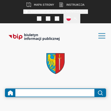
MAPA STRONY
INSTRUKCJA
KONTRAST DLA OSÓB SŁABOWIDZĄCYCH
PL
biuletyn
informacji publicznej