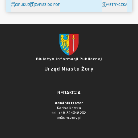
DRUKUJ
ZAPISZ DO PDF
METRYCZKA
Biuletyn Informacji Publicznej
Urząd Miasta Żory
REDAKCJA
Administrator
Karina Kostka
tel. +48 324348232
or@um.zory.pl