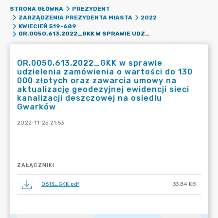
STRONA GŁÓWNA
PREZYDENT
ZARZĄDZENIA PREZYDENTA MIASTA
2022
KWIECIEŃ 519-689
OR.0050.613.2022_GKK W SPRAWIE UDZIELENIA ZAMÓWIENIA O WARTOŚCI DO 130 000 ZŁOTYCH ORAZ ZAWARCIA UMOWY NA AKTUALIZACJĘ GEODEZYJNEJ EWIDENCJI SIECI KANALIZACJI DESZCZOWEJ NA OSIEDLU GWARKÓW
OR.0050.613.2022_GKK w sprawie
udzielenia zamówienia o wartości do 130
000 złotych oraz zawarcia umowy na
aktualizację geodezyjnej ewidencji sieci
kanalizacji deszczowej na osiedlu
Gwarków
2022-11-25 21:53
ZAŁĄCZNIKI
0613_GKK.pdf
33.84 KB