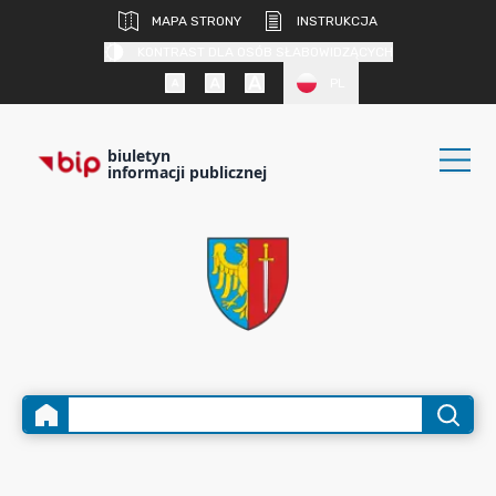
MAPA STRONY
INSTRUKCJA
KONTRAST DLA OSÓB SŁABOWIDZĄCYCH
PL
biuletyn
informacji publicznej