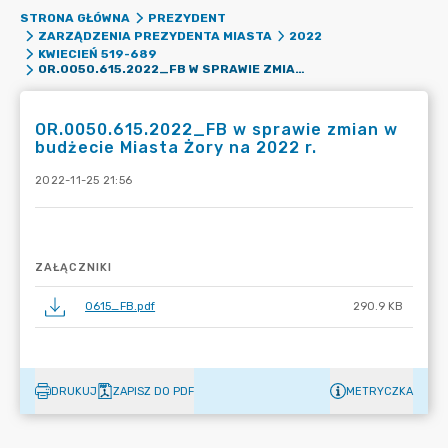
STRONA GŁÓWNA
PREZYDENT
ZARZĄDZENIA PREZYDENTA MIASTA
2022
KWIECIEŃ 519-689
OR.0050.615.2022_FB W SPRAWIE ZMIAN W BUDŻECIE MIASTA ŻORY NA 2022 R.
OR.0050.615.2022_FB w sprawie zmian w
budżecie Miasta Żory na 2022 r.
2022-11-25 21:56
ZAŁĄCZNIKI
0615_FB.pdf
290.9 KB
DRUKUJ
ZAPISZ DO PDF
METRYCZKA