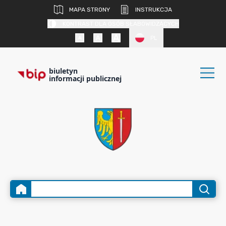
MAPA STRONY
INSTRUKCJA
KONTRAST DLA OSÓB SŁABOWIDZĄCYCH
PL
biuletyn
informacji publicznej