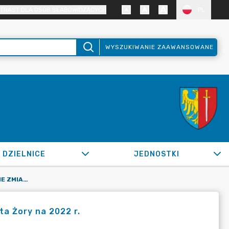
TRAST DLA OSÓB SŁABOWIDZĄCYCH
PL
WYSZUKIWANIE ZAAWANSOWANE
DZIELNICE
JEDNOSTKI
OR.0050.622.2022_FB W SPRAWIE ZMIAN W BUDŻECIE MIASTA ŻORY NA 2022 R.
a Żory na 2022 r.