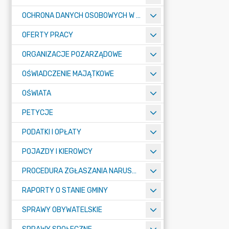
OCHRONA DANYCH OSOBOWYCH W URZĘDZIE MIASTA ŻORY - RODO
OFERTY PRACY
ORGANIZACJE POZARZĄDOWE
OŚWIADCZENIE MAJĄTKOWE
OŚWIATA
PETYCJE
PODATKI I OPŁATY
POJAZDY I KIEROWCY
PROCEDURA ZGŁASZANIA NARUSZEŃ PRAWA
RAPORTY O STANIE GMINY
SPRAWY OBYWATELSKIE