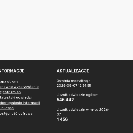
INFORMACJE
AKTUALIZACJE
Ostatnia modyfikacja
apa strony
2026-08-07 12:34:55
onowne wykorzystanie
ejestr zmian
Licznik odwiedzin ogółem
tatystyki odwiedzin
545 442
dostępnienie informacji
ublicznej
Licznik odwiedzin w m-cu 2026-
ostępność cyfrowa
07
1 458