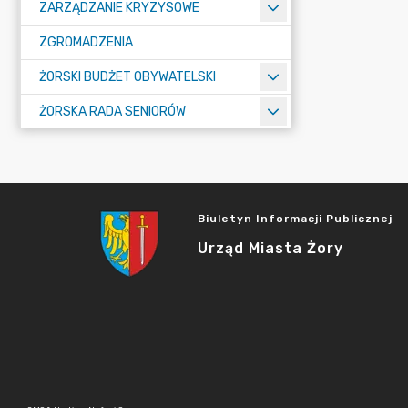
ZARZĄDZANIE KRYZYSOWE
ZGROMADZENIA
ŻORSKI BUDŻET OBYWATELSKI
ŻORSKA RADA SENIORÓW
Biuletyn Informacji Publicznej
Urząd Miasta Żory