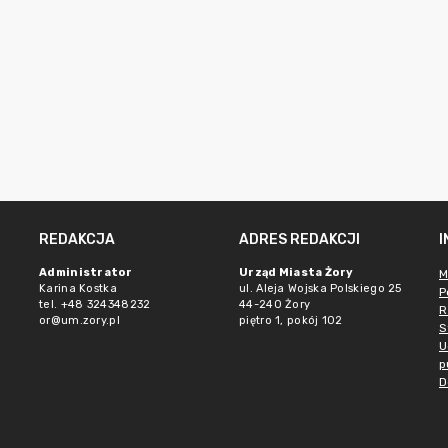
REDAKCJA
ADRES REDAKCJI
Administrator
Urząd Miasta Żory
M
Karina Kostka
ul. Aleja Wojska Polskiego 25
P
tel. +48 324348232
44-240 Żory
R
or@um.zory.pl
piętro 1, pokój 102
S
U
p
D