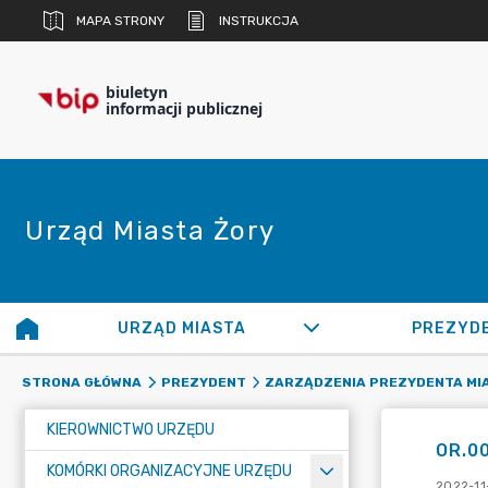
MAPA STRONY
INSTRUKCJA
biuletyn
informacji publicznej
Urząd Miasta Żory
URZĄD MIASTA
PREZYD
STRONA GŁÓWNA
PREZYDENT
ZARZĄDZENIA PREZYDENTA MI
KIEROWNICTWO URZĘDU
OR.00
KOMÓRKI ORGANIZACYJNE URZĘDU
2022-11