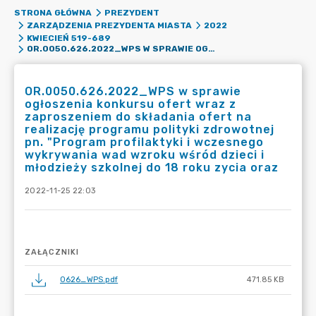
STRONA GŁÓWNA
PREZYDENT
ZARZĄDZENIA PREZYDENTA MIASTA
2022
KWIECIEŃ 519-689
OR.0050.626.2022_WPS W SPRAWIE OGŁOSZENIA KONKURSU OFERT WRAZ Z ZAPROSZENIEM DO SKŁADANIA OFERT NA REALIZACJĘ PROGRAMU POLITYKI ZDROWOTNEJ PN. "PROGRAM PROFILAKTYKI I WCZESNEGO WYKRYWANIA WAD WZROKU WŚRÓD DZIECI I MŁODZIEŻY SZKOLNEJ DO 18 ROKU ZYCIA ORAZ
OR.0050.626.2022_WPS w sprawie
ogłoszenia konkursu ofert wraz z
zaproszeniem do składania ofert na
realizację programu polityki zdrowotnej
pn. "Program profilaktyki i wczesnego
wykrywania wad wzroku wśród dzieci i
młodzieży szkolnej do 18 roku zycia oraz
2022-11-25 22:03
ZAŁĄCZNIKI
0626_WPS.pdf
471.85 KB