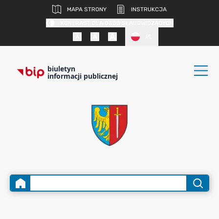
MAPA STRONY
INSTRUKCJA
KONTRAST DLA OSÓB SŁABOWIDZĄCYCH
PL
biuletyn
informacji publicznej