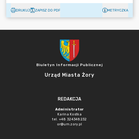
DRUKUJ
ZAPISZ DO PDF
METRYCZKA
Biuletyn Informacji Publicznej
Urząd Miasta Żory
REDAKCJA
Administrator
Karina Kostka
tel. +48 324348232
or@um.zory.pl