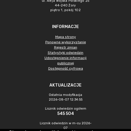
ul. Aleja Wojska Polskiego 25
44-240 Żory
piętro 1, pokój 102
INFORMACJE
Mapa strony
Ponowne wykorzystanie
Rejestr zmian
Statystyki odwiedzin
Udostępnienie informacji
publicznej
Dostępność cyfrowa
AKTUALIZACJE
Ostatnia modyfikacja
2026-08-07 12:34:55
Licznik odwiedzin ogółem
545 504
Licznik odwiedzin w m-cu 2026-
07