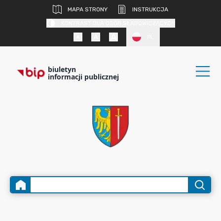
MAPA STRONY
INSTRUKCJA
KONTRAST DLA OSÓB SŁABOWIDZĄCYCH
PL
biuletyn
informacji publicznej