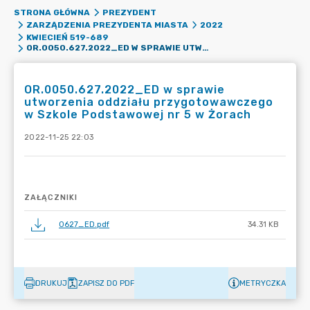
STRONA GŁÓWNA
PREZYDENT
ZARZĄDZENIA PREZYDENTA MIASTA
2022
KWIECIEŃ 519-689
OR.0050.627.2022_ED W SPRAWIE UTWORZENIA ODDZIAŁU PRZYGOTOWAWCZEGO W SZKOLE PODSTAWOWEJ NR 5 W ŻORACH
OR.0050.627.2022_ED w sprawie
utworzenia oddziału przygotowawczego
w Szkole Podstawowej nr 5 w Żorach
2022-11-25 22:03
ZAŁĄCZNIKI
0627_ED.pdf
34.31 KB
DRUKUJ
ZAPISZ DO PDF
METRYCZKA