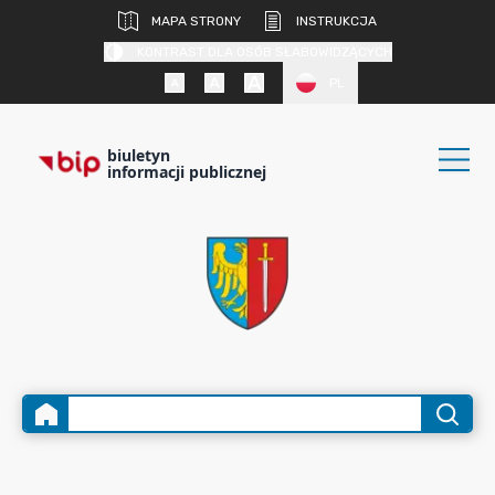
MAPA STRONY
INSTRUKCJA
KONTRAST DLA OSÓB SŁABOWIDZĄCYCH
PL
biuletyn
informacji publicznej