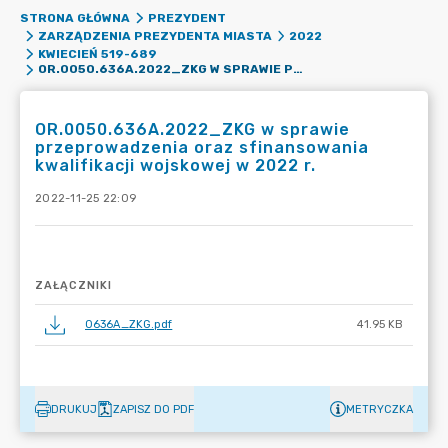
STRONA GŁÓWNA
PREZYDENT
ZARZĄDZENIA PREZYDENTA MIASTA
2022
KWIECIEŃ 519-689
OR.0050.636A.2022_ZKG W SPRAWIE PRZEPROWADZENIA ORAZ SFINANSOWANIA KWALIFIKACJI WOJSKOWEJ W 2022 R.
OR.0050.636A.2022_ZKG w sprawie
przeprowadzenia oraz sfinansowania
kwalifikacji wojskowej w 2022 r.
2022-11-25 22:09
ZAŁĄCZNIKI
0636A_ZKG.pdf
41.95 KB
DRUKUJ
ZAPISZ DO PDF
METRYCZKA