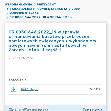
STRONA GŁÓWNA
PREZYDENT
ZARZĄDZENIA PREZYDENTA MIASTA
2022
KWIECIEŃ 519-689
OR.0050.646.2022_IN W SPRAWIE SFINANSOWANIA KOSZTÓW PRZEKROCZEŃ OBMIAROWYCH ZWIĄZANYCH Z WYKONANIEM NOWYCH NAWIERZCHNI ASFALTOWYCH W ŻORACH - ETAP III CZĘŚĆ 1
OR.0050.646.2022_IN w sprawie
sfinansowania kosztów przekroczeń
obmiarowych związanych z wykonaniem
nowych nawierzchni asfaltowych w
Żorach - etap III część 1
2022-11-25 22:16
ZAŁĄCZNIKI
0646_IN.pdf
34.8 KB
DRUKUJ
ZAPISZ DO PDF
METRYCZKA