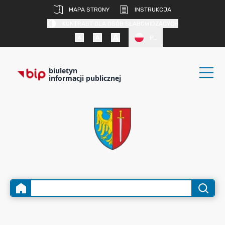
MAPA STRONY
INSTRUKCJA
KONTRAST DLA OSÓB SŁABOWIDZĄCYCH
PL
biuletyn
informacji publicznej