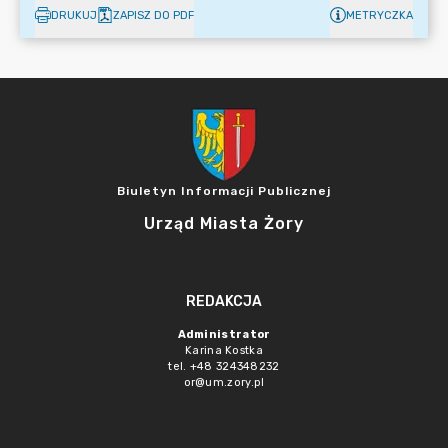
DRUKUJ
ZAPISZ DO PDF
METRYCZKA
Biuletyn Informacji Publicznej
Urząd Miasta Żory
REDAKCJA
Administrator
Karina Kostka
tel. +48 324348232
or@um.zory.pl