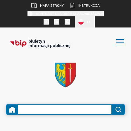
MAPA STRONY
INSTRUKCJA
KONTRAST DLA OSÓB SŁABOWIDZĄCYCH
PL
biuletyn
informacji publicznej