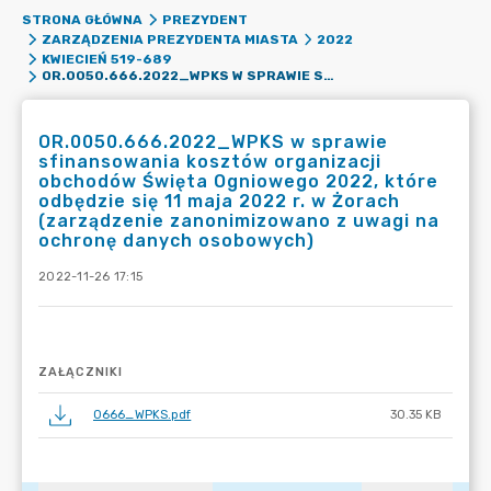
STRONA GŁÓWNA
PREZYDENT
ZARZĄDZENIA PREZYDENTA MIASTA
2022
KWIECIEŃ 519-689
OR.0050.666.2022_WPKS W SPRAWIE SFINANSOWANIA KOSZTÓW ORGANIZACJI OBCHODÓW ŚWIĘTA OGNIOWEGO 2022, KTÓRE ODBĘDZIE SIĘ 11 MAJA 2022 R. W ŻORACH (ZARZĄDZENIE ZANONIMIZOWANO Z UWAGI NA OCHRONĘ DANYCH OSOBOWYCH)
OR.0050.666.2022_WPKS w sprawie
sfinansowania kosztów organizacji
obchodów Święta Ogniowego 2022, które
odbędzie się 11 maja 2022 r. w Żorach
(zarządzenie zanonimizowano z uwagi na
ochronę danych osobowych)
2022-11-26 17:15
ZAŁĄCZNIKI
0666_WPKS.pdf
30.35 KB