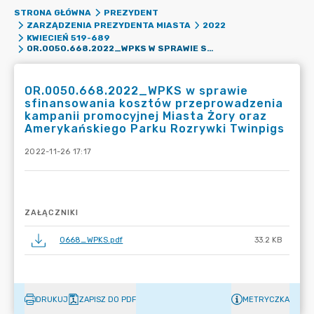
STRONA GŁÓWNA
PREZYDENT
ZARZĄDZENIA PREZYDENTA MIASTA
2022
KWIECIEŃ 519-689
OR.0050.668.2022_WPKS W SPRAWIE SFINANSOWANIA KOSZTÓW PRZEPROWADZENIA KAMPANII PROMOCYJNEJ MIASTA ŻORY ORAZ AMERYKAŃSKIEGO PARKU ROZRYWKI TWINPIGS
OR.0050.668.2022_WPKS w sprawie
sfinansowania kosztów przeprowadzenia
kampanii promocyjnej Miasta Żory oraz
Amerykańskiego Parku Rozrywki Twinpigs
2022-11-26 17:17
ZAŁĄCZNIKI
0668_WPKS.pdf
33.2 KB
DRUKUJ
ZAPISZ DO PDF
METRYCZKA