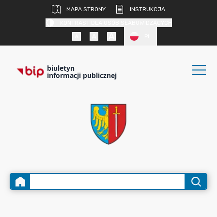
MAPA STRONY
INSTRUKCJA
KONTRAST DLA OSÓB SŁABOWIDZĄCYCH
PL
biuletyn
informacji publicznej