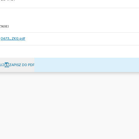
NIKI
0673_ZKG.pdf
UJ
ZAPISZ DO PDF