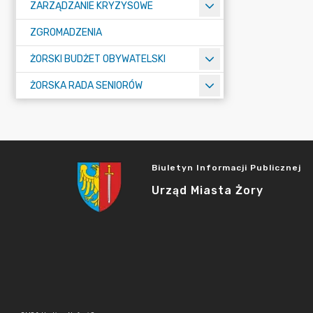
ZARZĄDZANIE KRYZYSOWE
ZGROMADZENIA
ŻORSKI BUDŻET OBYWATELSKI
ŻORSKA RADA SENIORÓW
Biuletyn Informacji Publicznej
Urząd Miasta Żory