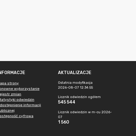
INFORMACJE
AKTUALIZACJE
Ostatnia modyfikacja
apa strony
2026-08-07 12:34:55
onowne wykorzystanie
ejestr zmian
Licznik odwiedzin ogółem
tatystyki odwiedzin
545 544
dostępnienie informacji
ublicznej
Licznik odwiedzin w m-cu 2026-
ostępność cyfrowa
07
1 560