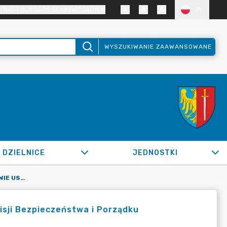
TRAST DLA OSÓB SŁABOWIDZĄCYCH
PL
WYSZUKIWANIE ZAAWANSOWANE
DZIELNICE
JEDNOSTKI
OR.0050.673.2022_ZKG W SPRAWIE USTALENIA SKŁADU KOMISJI BEZPIECZEŃSTWA I PORZĄDKU
sji Bezpieczeństwa i Porządku