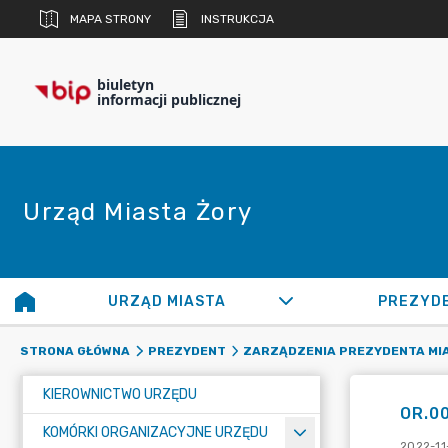
MAPA STRONY
INSTRUKCJA
biuletyn
informacji publicznej
Urząd Miasta Żory
URZĄD MIASTA
PREZYD
STRONA GŁÓWNA
PREZYDENT
ZARZĄDZENIA PREZYDENTA MI
KIEROWNICTWO URZĘDU
OR.00
KOMÓRKI ORGANIZACYJNE URZĘDU
2022-11-