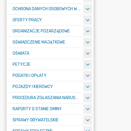
OCHRONA DANYCH OSOBOWYCH W URZĘDZIE MIASTA ŻORY - RODO
OFERTY PRACY
ORGANIZACJE POZARZĄDOWE
OŚWIADCZENIE MAJĄTKOWE
OŚWIATA
PETYCJE
PODATKI I OPŁATY
POJAZDY I KIEROWCY
PROCEDURA ZGŁASZANIA NARUSZEŃ PRAWA
RAPORTY O STANIE GMINY
SPRAWY OBYWATELSKIE