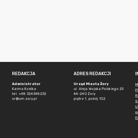
REDAKCJA
ADRES REDAKCJI
Administrator
Urząd Miasta Żory
M
Karina Kostka
ul. Aleja Wojska Polskiego 25
P
tel. +48 324348232
44-240 Żory
R
or@um.zory.pl
piętro 1, pokój 102
S
U
p
D