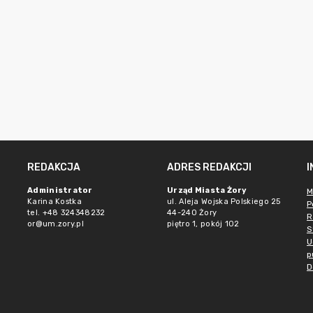
REDAKCJA
ADRES REDAKCJI
Administrator
Urząd Miasta Żory
M
Karina Kostka
ul. Aleja Wojska Polskiego 25
P
tel. +48 324348232
44-240 Żory
R
or@um.zory.pl
piętro 1, pokój 102
S
U
p
D