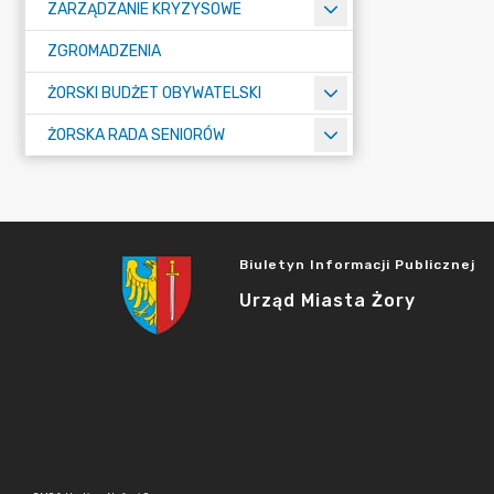
ZARZĄDZANIE KRYZYSOWE
ZGROMADZENIA
ŻORSKI BUDŻET OBYWATELSKI
ŻORSKA RADA SENIORÓW
Biuletyn Informacji Publicznej
Urząd Miasta Żory