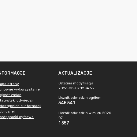
INFORMACJE
AKTUALIZACJE
Ostatnia modyfikacja
apa strony
2026-08-07 12:34:55
onowne wykorzystanie
ejestr zmian
Licznik odwiedzin ogółem
tatystyki odwiedzin
545 541
dostępnienie informacji
ublicznej
Licznik odwiedzin w m-cu 2026-
ostępność cyfrowa
07
1 557