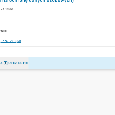
i na ochronę danych osobowych)
-26 17:22
NIKI
0674_ZKG.pdf
UJ
ZAPISZ DO PDF