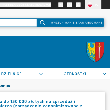
TRAST DLA OSÓB SŁABOWIDZĄCYCH
PL
WYSZUKIWANIE ZAAWANSOWANE
DZIELNICE
JEDNOSTKI
OR.0050.674.2022_ZKG W SPRAWIE UDZIELENIA ZAMÓWIENIA DO 130 000 ZŁOTYCH NA SPRZEDAŻ I DOSTARCZENIE TABLICY DO BADANIA WZROKU ORAZ CIŚNIENIOMIERZA (ZARZĄDZENIE ZANONIMIZOWANO Z UWAGI NA OCHRONĘ DANYCH OSOBOWYCH)
 do 130 000 złotych na sprzedaż i
mierza (zarządzenie zanonimizowano z