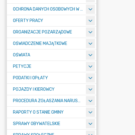
OCHRONA DANYCH OSOBOWYCH W URZĘDZIE MIASTA ŻORY - RODO
OFERTY PRACY
ORGANIZACJE POZARZĄDOWE
OŚWIADCZENIE MAJĄTKOWE
OŚWIATA
PETYCJE
PODATKI I OPŁATY
POJAZDY I KIEROWCY
PROCEDURA ZGŁASZANIA NARUSZEŃ PRAWA
RAPORTY O STANIE GMINY
SPRAWY OBYWATELSKIE