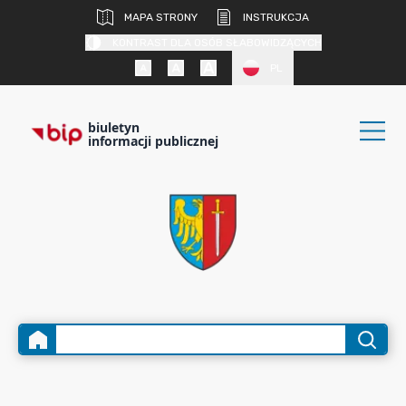
MAPA STRONY
INSTRUKCJA
KONTRAST DLA OSÓB SŁABOWIDZĄCYCH
PL
biuletyn
informacji publicznej