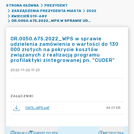
STRONA GŁÓWNA
PREZYDENT
ZARZĄDZENIA PREZYDENTA MIASTA
2022
KWIECIEŃ 519-689
OR.0050.675.2022_WPS W SPRAWIE UDZIELENIA ZAMÓWIENIA O WARTOŚCI DO 130 000 ZŁOTYCH NA POKRYCIE KOSZTÓW ZWIĄZANYCH Z REALIZACJĄ PROGRAMU PROFILAKTYKI ZINTEGROWANEJ PN. "CUDER"
OR.0050.675.2022_WPS w sprawie
udzielenia zamówienia o wartości do 130
000 złotych na pokrycie kosztów
związanych z realizacją programu
profilaktyki zintegrowanej pn. "CUDER"
2022-11-26 17:23
ZAŁĄCZNIKI
0675_WPS.pdf
44.01 KB
DRUKUJ
ZAPISZ DO PDF
METRYCZKA