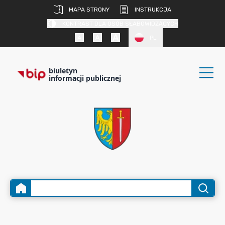
MAPA STRONY
INSTRUKCJA
KONTRAST DLA OSÓB SŁABOWIDZĄCYCH
PL
biuletyn
informacji publicznej