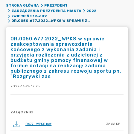
STRONA GŁÓWNA
PREZYDENT
ZARZĄDZENIA PREZYDENTA MIASTA
2022
KWIECIEŃ 519-689
OR.0050.677.2022_WPKS W SPRAWIE ZAAKCEPTOWANIA SPRAWOZDANIA KOŃCOWEGO Z WYKONANIA ZADANIA I PRZYJĘCIA ROZLICZENIA Z UDZIELONEJ Z BUDŻETU GMINY POMOCY FINANSOWEJ W FORMIE DOTACJI NA REALIZACJĘ ZADANIA PUBLICZNEGO Z ZAKRESU ROZWOJU SPORTU PN. "ROZGRYWKI ZAS
OR.0050.677.2022_WPKS w sprawie
zaakceptowania sprawozdania
końcowego z wykonania zadania i
przyjęcia rozliczenia z udzielonej z
budżetu gminy pomocy finansowej w
formie dotacji na realizację zadania
publicznego z zakresu rozwoju sportu pn.
"Rozgrywki zas
2022-11-26 17:25
ZAŁĄCZNIKI
0677_WPKS.pdf
32.66 KB