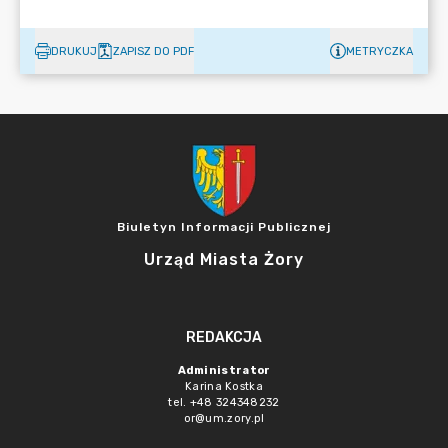
DRUKUJ
ZAPISZ DO PDF
METRYCZKA
Biuletyn Informacji Publicznej
Urząd Miasta Żory
REDAKCJA
Administrator
Karina Kostka
tel. +48 324348232
or@um.zory.pl