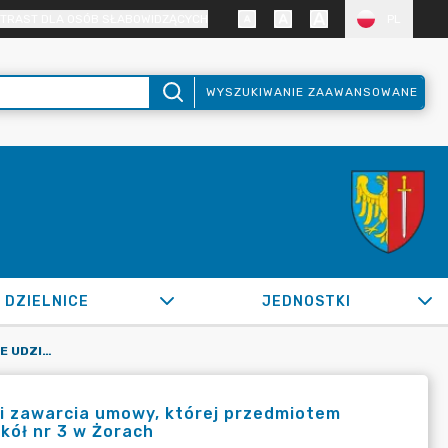
TRAST DLA OSÓB SŁABOWIDZĄCYCH
PL
WYSZUKIWANIE ZAAWANSOWANE
DZIELNICE
JEDNOSTKI
OR.0050.680.2022_IN W SPRAWIE UDZIELENIA ZAMÓWIENIA I ZAWARCIA UMOWY, KTÓREJ PRZEDMIOTEM JEST MODERNIZACJA DACHU HALI SPORTOWEJ PRZY ZESPOLE SZKÓŁ NR 3 W ŻORACH
i zawarcia umowy, której przedmiotem
kół nr 3 w Żorach