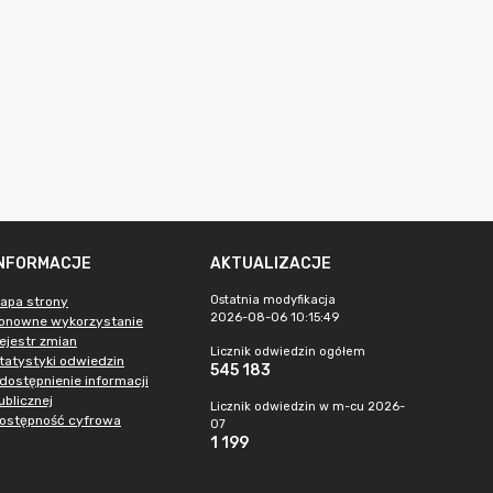
INFORMACJE
AKTUALIZACJE
Ostatnia modyfikacja
apa strony
2026-08-06 10:15:49
onowne wykorzystanie
ejestr zmian
Licznik odwiedzin ogółem
tatystyki odwiedzin
545 183
dostępnienie informacji
ublicznej
Licznik odwiedzin w m-cu 2026-
ostępność cyfrowa
07
1 199