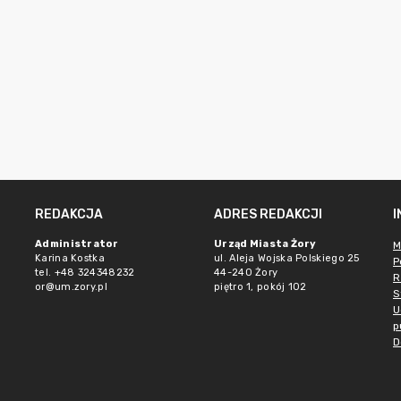
REDAKCJA
ADRES REDAKCJI
Administrator
Urząd Miasta Żory
M
Karina Kostka
ul. Aleja Wojska Polskiego 25
P
tel. +48 324348232
44-240 Żory
R
or@um.zory.pl
piętro 1, pokój 102
S
U
p
D