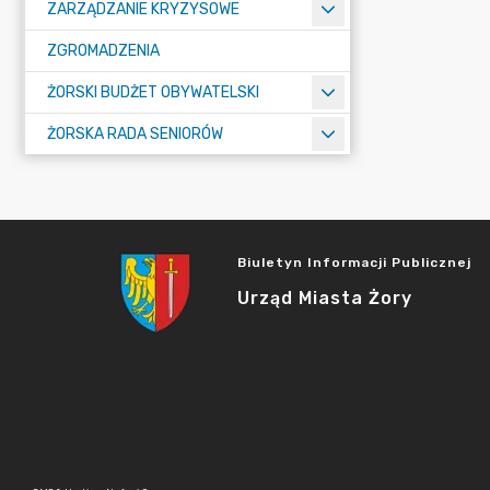
ZARZĄDZANIE KRYZYSOWE
ZGROMADZENIA
ŻORSKI BUDŻET OBYWATELSKI
ŻORSKA RADA SENIORÓW
Biuletyn Informacji Publicznej
Urząd Miasta Żory