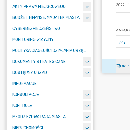
2022-11
AKTY PRAWA MIEJSCOWEGO
BUDŻET, FINANSE, MAJĄTEK MIASTA
CYBERBEZPIECZEŃSTWO
ZAŁĄCZ
MONITORING WIZYJNY
POLITYKA CIĄGŁOŚCI DZIAŁANIA URZĘDU MIASTA ŻORY
DOKUMENTY STRATEGICZNE
DRUK
DOSTĘPNY URZĄD
INFORMACJE
KONSULTACJE
KONTROLE
MŁODZIEŻOWA RADA MIASTA
NIERUCHOMOŚCI