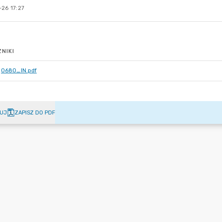
-26 17:27
NIKI
0680_IN.pdf
UJ
ZAPISZ DO PDF