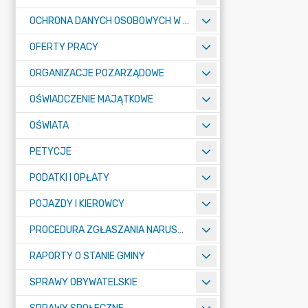
OCHRONA DANYCH OSOBOWYCH W URZĘDZIE MIASTA ŻORY - RODO
OFERTY PRACY
ORGANIZACJE POZARZĄDOWE
OŚWIADCZENIE MAJĄTKOWE
OŚWIATA
PETYCJE
PODATKI I OPŁATY
POJAZDY I KIEROWCY
PROCEDURA ZGŁASZANIA NARUSZEŃ PRAWA
RAPORTY O STANIE GMINY
SPRAWY OBYWATELSKIE