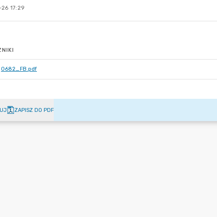
-26 17:29
NIKI
0682_FB.pdf
UJ
ZAPISZ DO PDF