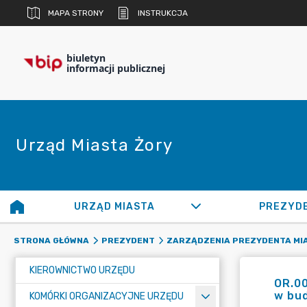
MAPA STRONY
INSTRUKCJA
biuletyn
informacji publicznej
Urząd Miasta Żory
URZĄD MIASTA
PREZYD
STRONA GŁÓWNA
PREZYDENT
ZARZĄDZENIA PREZYDENTA MI
KIEROWNICTWO URZĘDU
OR.0
w bud
KOMÓRKI ORGANIZACYJNE URZĘDU