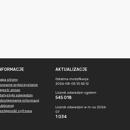
INFORMACJE
AKTUALIZACJE
Ostatnia modyfikacja
apa strony
2026-08-05 10:55:12
onowne wykorzystanie
ejestr zmian
Licznik odwiedzin ogółem
tatystyki odwiedzin
545 018
dostępnienie informacji
ublicznej
Licznik odwiedzin w m-cu 2026-
ostępność cyfrowa
07
1 034