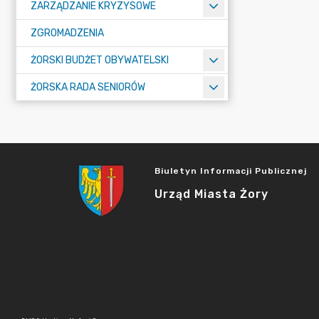
ZARZĄDZANIE KRYZYSOWE
ZGROMADZENIA
ŻORSKI BUDŻET OBYWATELSKI
ŻORSKA RADA SENIORÓW
Biuletyn Informacji Publicznej
Urząd Miasta Żory