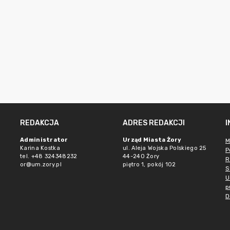
REDAKCJA
ADRES REDAKCJI
Administrator
Urząd Miasta Żory
M
Karina Kostka
ul. Aleja Wojska Polskiego 25
P
tel. +48 324348232
44-240 Żory
R
or@um.zory.pl
piętro 1, pokój 102
S
U
p
D