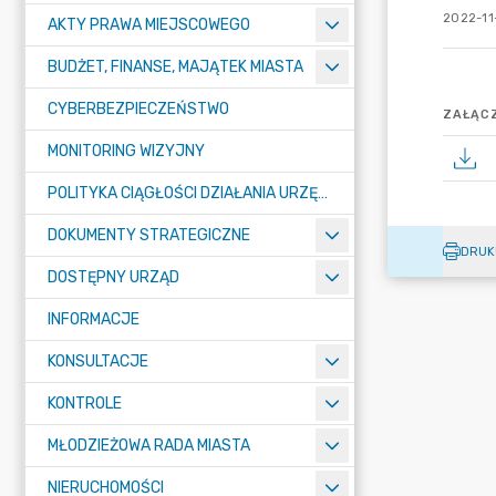
2022-11
AKTY PRAWA MIEJSCOWEGO
BUDŻET, FINANSE, MAJĄTEK MIASTA
CYBERBEZPIECZEŃSTWO
ZAŁĄCZ
MONITORING WIZYJNY
POLITYKA CIĄGŁOŚCI DZIAŁANIA URZĘDU MIASTA ŻORY
DOKUMENTY STRATEGICZNE
DRUK
DOSTĘPNY URZĄD
INFORMACJE
KONSULTACJE
KONTROLE
MŁODZIEŻOWA RADA MIASTA
NIERUCHOMOŚCI