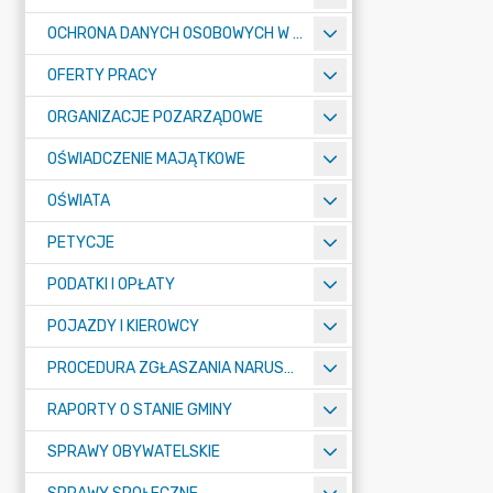
OCHRONA DANYCH OSOBOWYCH W URZĘDZIE MIASTA ŻORY - RODO
OFERTY PRACY
ORGANIZACJE POZARZĄDOWE
OŚWIADCZENIE MAJĄTKOWE
OŚWIATA
PETYCJE
PODATKI I OPŁATY
POJAZDY I KIEROWCY
PROCEDURA ZGŁASZANIA NARUSZEŃ PRAWA
RAPORTY O STANIE GMINY
SPRAWY OBYWATELSKIE