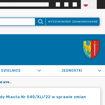
TRAST DLA OSÓB SŁABOWIDZĄCYCH
PL
WYSZUKIWANIE ZAAWANSOWANE
DZIELNICE
JEDNOSTKI
OR.0050.682.2022_FB W SPRAWIE WYKONANIA UCHWAŁY RADY MIASTA NR 540/XLI/22 W SPRAWIE ZMIAN W BUDŻECIE MIASTA ŻORY NA 2022 ROK
y Miasta Nr 540/XLI/22 w sprawie zmian