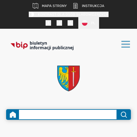
MAPA STRONY
INSTRUKCJA
KONTRAST DLA OSÓB SŁABOWIDZĄCYCH
PL
biuletyn
informacji publicznej