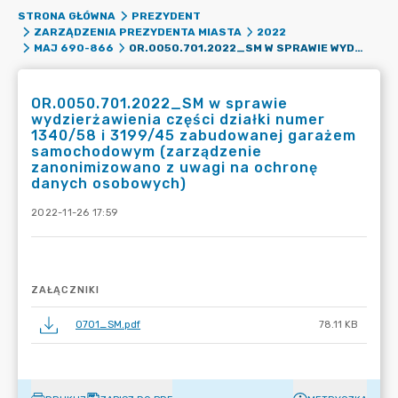
STRONA GŁÓWNA
PREZYDENT
ZARZĄDZENIA PREZYDENTA MIASTA
2022
OR.0050.701.2022_SM W SPRAWIE WYDZIERŻAWIENIA CZĘŚCI DZIAŁKI NUMER 1340/58 I 3199/45 ZABUDOWANEJ GARAŻEM SAMOCHODOWYM (ZARZĄDZENIE ZANONIMIZOWANO Z UWAGI NA OCHRONĘ DANYCH OSOBOWYCH)
MAJ 690-866
OR.0050.701.2022_SM w sprawie
wydzierżawienia części działki numer
1340/58 i 3199/45 zabudowanej garażem
samochodowym (zarządzenie
zanonimizowano z uwagi na ochronę
danych osobowych)
2022-11-26 17:59
ZAŁĄCZNIKI
0701_SM.pdf
78.11 KB