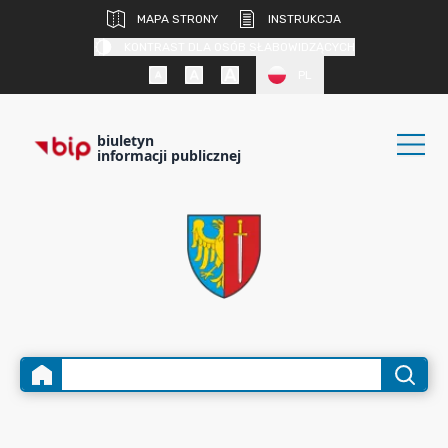
MAPA STRONY
INSTRUKCJA
KONTRAST DLA OSÓB SŁABOWIDZĄCYCH
PL
biuletyn
informacji publicznej