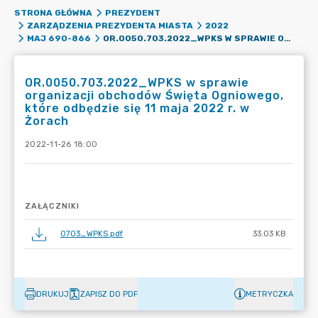
STRONA GŁÓWNA
PREZYDENT
ZARZĄDZENIA PREZYDENTA MIASTA
2022
OR.0050.703.2022_WPKS W SPRAWIE ORGANIZACJI OBCHODÓW ŚWIĘTA OGNIOWEGO, KTÓRE ODBĘDZIE SIĘ 11 MAJA 2022 R. W ŻORACH
MAJ 690-866
OR.0050.703.2022_WPKS w sprawie
organizacji obchodów Święta Ogniowego,
które odbędzie się 11 maja 2022 r. w
Żorach
2022-11-26 18:00
ZAŁĄCZNIKI
0703_WPKS.pdf
33.03 KB
DRUKUJ
ZAPISZ DO PDF
METRYCZKA