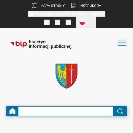
MAPA STRONY
INSTRUKCJA
KONTRAST DLA OSÓB SŁABOWIDZĄCYCH
PL
biuletyn
informacji publicznej