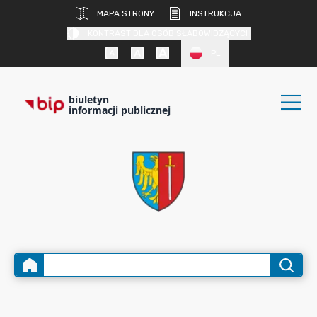
MAPA STRONY
INSTRUKCJA
KONTRAST DLA OSÓB SŁABOWIDZĄCYCH
PL
biuletyn
informacji publicznej