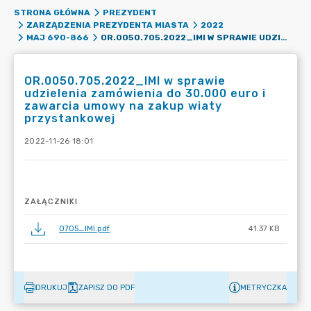
STRONA GŁÓWNA
PREZYDENT
ZARZĄDZENIA PREZYDENTA MIASTA
2022
OR.0050.705.2022_IMI W SPRAWIE UDZIELENIA ZAMÓWIENIA DO 30.000 EURO I ZAWARCIA UMOWY NA ZAKUP WIATY PRZYSTANKOWEJ
MAJ 690-866
OR.0050.705.2022_IMI w sprawie
udzielenia zamówienia do 30.000 euro i
zawarcia umowy na zakup wiaty
przystankowej
2022-11-26 18:01
ZAŁĄCZNIKI
0705_IMI.pdf
41.37 KB
DRUKUJ
ZAPISZ DO PDF
METRYCZKA