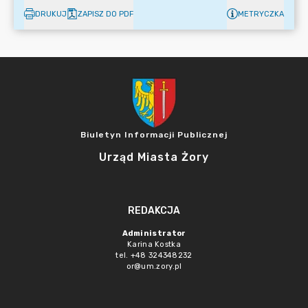
DRUKUJ
ZAPISZ DO PDF
METRYCZKA
Biuletyn Informacji Publicznej
Urząd Miasta Żory
REDAKCJA
Administrator
Karina Kostka
tel. +48 324348232
or@um.zory.pl