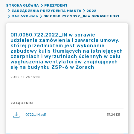
STRONA GŁÓWNA
PREZYDENT
ZARZĄDZENIA PREZYDENTA MIASTA
2022
OR.0050.722.2022_IN W SPRAWIE UDZIELENIA ZAMÓWIENIA I ZAWARCIA UMOWY, KTÓREJ PRZEDMIOTEM JEST WYKONANIE ZABUDOWY KULIS TŁUMIĄCYCH NA ISTNIEJĄCYCH CZERPNIACH I WYRZUTNIACH ŚCIENNYH W CELU WYGŁUSZENIA WENTYLATORÓW ZNAJDUJĄCYCH SIĘ NA BUDYNKU ZSP-6 W ŻORACH
MAJ 690-866
OR.0050.722.2022_IN w sprawie
udzielenia zamówienia i zawarcia umowy,
której przedmiotem jest wykonanie
zabudowy kulis tłumiących na istniejących
czerpniach i wyrzutniach ściennyh w celu
wygłuszenia wentylatorów znajdujących
się na budynku ZSP-6 w Żorach
2022-11-26 18:25
ZAŁĄCZNIKI
0722_IN.pdf
37.24 KB