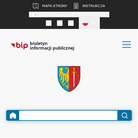
MAPA STRONY
INSTRUKCJA
KONTRAST DLA OSÓB SŁABOWIDZĄCYCH
PL
biuletyn
informacji publicznej