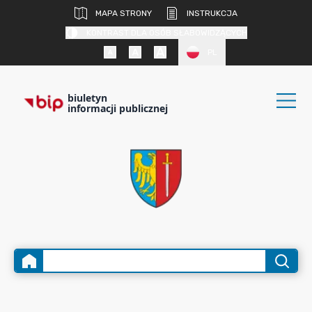
MAPA STRONY
INSTRUKCJA
KONTRAST DLA OSÓB SŁABOWIDZĄCYCH
PL
biuletyn
informacji publicznej