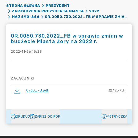
STRONA GŁÓWNA
PREZYDENT
ZARZĄDZENIA PREZYDENTA MIASTA
2022
OR.0050.730.2022_FB W SPRAWIE ZMIAN W BUDŻECIE MIASTA ŻORY NA 2022 R.
MAJ 690-866
OR.0050.730.2022_FB w sprawie zmian w
budżecie Miasta Żory na 2022 r.
2022-11-26 18:29
ZAŁĄCZNIKI
0730_FB.pdf
327.23 KB
DRUKUJ
ZAPISZ DO PDF
METRYCZKA