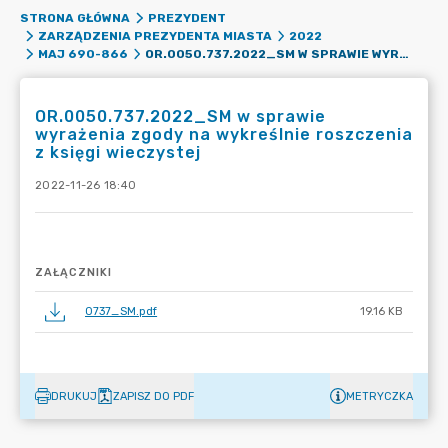
STRONA GŁÓWNA
PREZYDENT
ZARZĄDZENIA PREZYDENTA MIASTA
2022
OR.0050.737.2022_SM W SPRAWIE WYRAŻENIA ZGODY NA WYKREŚLNIE ROSZCZENIA Z KSIĘGI WIECZYSTEJ
MAJ 690-866
OR.0050.737.2022_SM w sprawie
wyrażenia zgody na wykreślnie roszczenia
z księgi wieczystej
2022-11-26 18:40
ZAŁĄCZNIKI
0737_SM.pdf
19.16 KB
DRUKUJ
ZAPISZ DO PDF
METRYCZKA