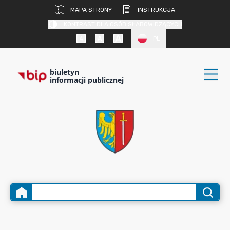
MAPA STRONY
INSTRUKCJA
KONTRAST DLA OSÓB SŁABOWIDZĄCYCH
PL
biuletyn
informacji publicznej