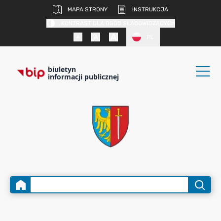
MAPA STRONY
INSTRUKCJA
KONTRAST DLA OSÓB SŁABOWIDZĄCYCH
PL
biuletyn
informacji publicznej