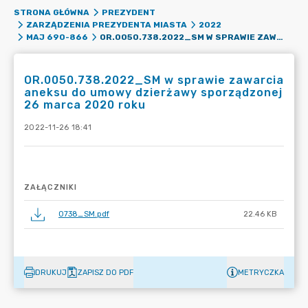
STRONA GŁÓWNA
PREZYDENT
ZARZĄDZENIA PREZYDENTA MIASTA
2022
OR.0050.738.2022_SM W SPRAWIE ZAWARCIA ANEKSU DO UMOWY DZIERŻAWY SPORZĄDZONEJ 26 MARCA 2020 ROKU
MAJ 690-866
OR.0050.738.2022_SM w sprawie zawarcia
aneksu do umowy dzierżawy sporządzonej
26 marca 2020 roku
2022-11-26 18:41
ZAŁĄCZNIKI
0738_SM.pdf
22.46 KB
DRUKUJ
ZAPISZ DO PDF
METRYCZKA