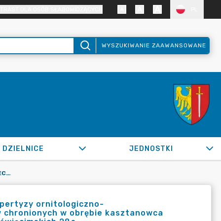
TRAST DLA OSÓB SŁABOWIDZĄCYCH
PL
WYSZUKIWANIE ZAAWANSOWANE
DZIELNICE
JEDNOSTKI
OR.0050.741.2022_IS W SPRAWIE ZLECENIA WYKONANIA EKSPERTYZY ORNITOLOGICZNO-CHIROPTEROLOGICZNEJ W ZAKRESIE WYSTĘPOWANIA GATUNKÓW CHRONIONYCH W OBRĘBIE KASZTANOWCA ZWYCZAJNEGO ROSNĄCEGO W ŻORAH PRZY UL. MĘCZENNIKÓW OŚWIĘCIMSKICH 28A
pertyzy ornitologiczno-
w chronionych w obrębie kasztanowca