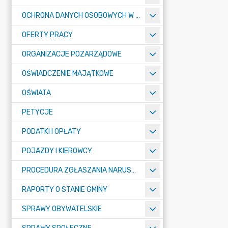
OCHRONA DANYCH OSOBOWYCH W URZĘDZIE MIASTA ŻORY - RODO
OFERTY PRACY
ORGANIZACJE POZARZĄDOWE
OŚWIADCZENIE MAJĄTKOWE
OŚWIATA
PETYCJE
PODATKI I OPŁATY
POJAZDY I KIEROWCY
PROCEDURA ZGŁASZANIA NARUSZEŃ PRAWA
RAPORTY O STANIE GMINY
SPRAWY OBYWATELSKIE