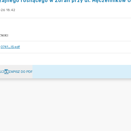
ajnego rosnącego w Żorah przy ul. Męczenników 
-26 18:42
NIKI
0741_IS.pdf
UJ
ZAPISZ DO PDF