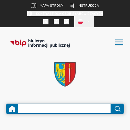
MAPA STRONY
INSTRUKCJA
KONTRAST DLA OSÓB SŁABOWIDZĄCYCH
PL
biuletyn
informacji publicznej