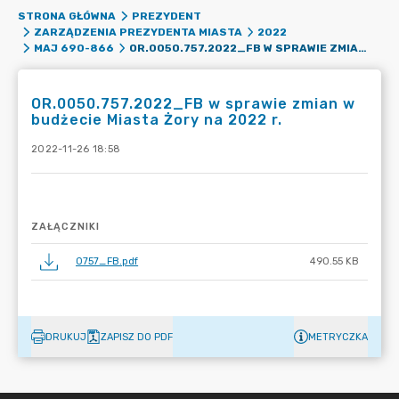
STRONA GŁÓWNA
PREZYDENT
ZARZĄDZENIA PREZYDENTA MIASTA
2022
OR.0050.757.2022_FB W SPRAWIE ZMIAN W BUDŻECIE MIASTA ŻORY NA 2022 R.
MAJ 690-866
OR.0050.757.2022_FB w sprawie zmian w
budżecie Miasta Żory na 2022 r.
2022-11-26 18:58
ZAŁĄCZNIKI
0757_FB.pdf
490.55 KB
DRUKUJ
ZAPISZ DO PDF
METRYCZKA