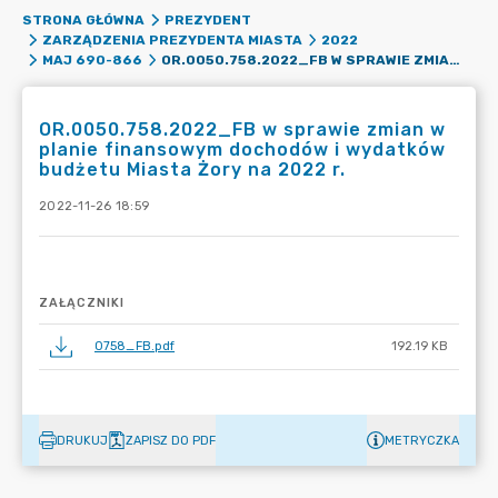
STRONA GŁÓWNA
PREZYDENT
ZARZĄDZENIA PREZYDENTA MIASTA
2022
OR.0050.758.2022_FB W SPRAWIE ZMIAN W PLANIE FINANSOWYM DOCHODÓW I WYDATKÓW BUDŻETU MIASTA ŻORY NA 2022 R.
MAJ 690-866
OR.0050.758.2022_FB w sprawie zmian w
planie finansowym dochodów i wydatków
budżetu Miasta Żory na 2022 r.
2022-11-26 18:59
ZAŁĄCZNIKI
0758_FB.pdf
192.19 KB
DRUKUJ
ZAPISZ DO PDF
METRYCZKA