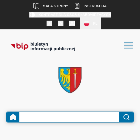
MAPA STRONY
INSTRUKCJA
KONTRAST DLA OSÓB SŁABOWIDZĄCYCH
PL
biuletyn
informacji publicznej