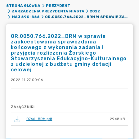
STRONA GŁÓWNA
PREZYDENT
ZARZĄDZENIA PREZYDENTA MIASTA
2022
OR.0050.766.2022_BRM W SPRAWIE ZAAKCEPTOWANIA SPRAWOZDANIA KOŃCOWEGO Z WYKONANIA ZADANIA I PRZYJĘCIA ROZLICZENIA ŻORSKIEGO STOWARZYSZENIA EDUKACYJNO-KULTURALNEGO Z UDZIELONEJ Z BUDŻETU GMINY DOTACJI CELOWEJ
MAJ 690-866
OR.0050.766.2022_BRM w sprawie
zaakceptowania sprawozdania
końcowego z wykonania zadania i
przyjęcia rozliczenia Żorskiego
Stowarzyszenia Edukacyjno-Kulturalnego
z udzielonej z budżetu gminy dotacji
celowej
2022-11-27 00:06
ZAŁĄCZNIKI
0766_BRM.pdf
29.68 KB