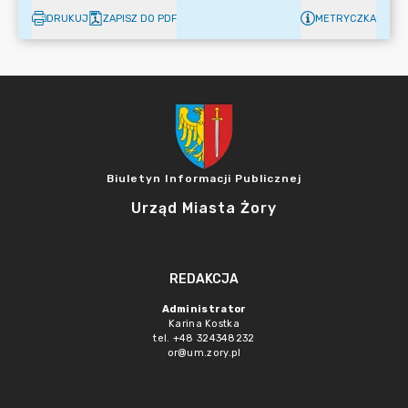
DRUKUJ
ZAPISZ DO PDF
METRYCZKA
Biuletyn Informacji Publicznej
Urząd Miasta Żory
REDAKCJA
Administrator
Karina Kostka
tel. +48 324348232
or@um.zory.pl