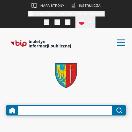
MAPA STRONY
INSTRUKCJA
KONTRAST DLA OSÓB SŁABOWIDZĄCYCH
PL
biuletyn
informacji publicznej