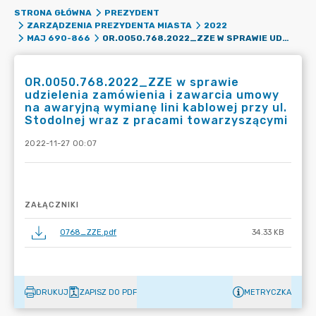
STRONA GŁÓWNA
PREZYDENT
ZARZĄDZENIA PREZYDENTA MIASTA
2022
OR.0050.768.2022_ZZE W SPRAWIE UDZIELENIA ZAMÓWIENIA I ZAWARCIA UMOWY NA AWARYJNĄ WYMIANĘ LINI KABLOWEJ PRZY UL. STODOLNEJ WRAZ Z PRACAMI TOWARZYSZĄCYMI
MAJ 690-866
OR.0050.768.2022_ZZE w sprawie
udzielenia zamówienia i zawarcia umowy
na awaryjną wymianę lini kablowej przy ul.
Stodolnej wraz z pracami towarzyszącymi
2022-11-27 00:07
ZAŁĄCZNIKI
0768_ZZE.pdf
34.33 KB
DRUKUJ
ZAPISZ DO PDF
METRYCZKA