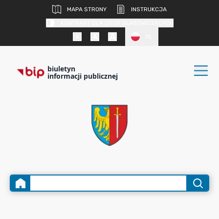
MAPA STRONY
INSTRUKCJA
KONTRAST DLA OSÓB SŁABOWIDZĄCYCH
PL
biuletyn
informacji publicznej