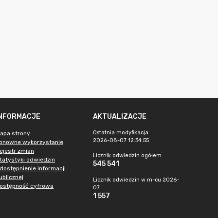
INFORMACJE
AKTUALIZACJE
Ostatnia modyfikacja
apa strony
2026-08-07 12:34:55
onowne wykorzystanie
ejestr zmian
Licznik odwiedzin ogółem
tatystyki odwiedzin
545 541
dostępnienie informacji
ublicznej
Licznik odwiedzin w m-cu 2026-
ostępność cyfrowa
07
1 557