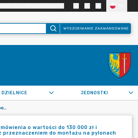
TRAST DLA OSÓB SŁABOWIDZĄCYCH
PL
WYSZUKIWANIE ZAAWANSOWANE
DZIELNICE
JEDNOSTKI
OR.0050.778.2022_IMI W SPRAWIE ZGODY NA UDZIELENIE ZAMÓWIENIA O WARTOŚCI DO 130 000 ZŁ I ZAWARCIE UMOWY NA WYKONANIE 179 KMPLETÓW TABLICZEK Z PRZEZNACZENIEM DO MONTAŻU NA PYLONACH PRZYSTANKOWYCH
mówienia o wartości do 130 000 zł i
z przeznaczeniem do montażu na pylonach