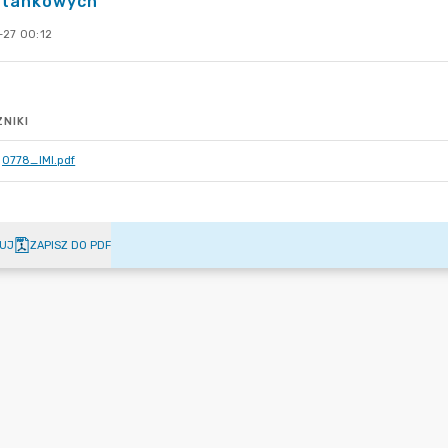
stankowych
-27 00:12
NIKI
0778_IMI.pdf
UJ
ZAPISZ DO PDF