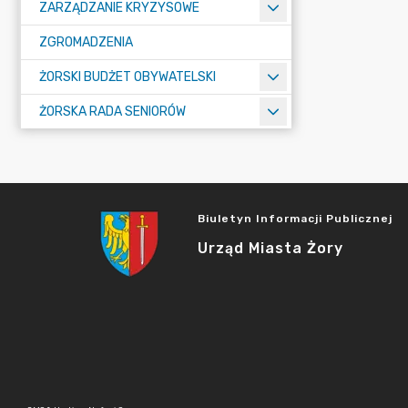
ZARZĄDZANIE KRYZYSOWE
ZGROMADZENIA
ŻORSKI BUDŻET OBYWATELSKI
ŻORSKA RADA SENIORÓW
Biuletyn Informacji Publicznej
Urząd Miasta Żory