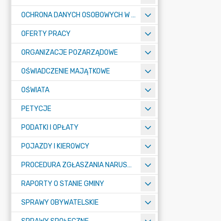
OCHRONA DANYCH OSOBOWYCH W URZĘDZIE MIASTA ŻORY - RODO
OFERTY PRACY
ORGANIZACJE POZARZĄDOWE
OŚWIADCZENIE MAJĄTKOWE
OŚWIATA
PETYCJE
PODATKI I OPŁATY
POJAZDY I KIEROWCY
PROCEDURA ZGŁASZANIA NARUSZEŃ PRAWA
RAPORTY O STANIE GMINY
SPRAWY OBYWATELSKIE