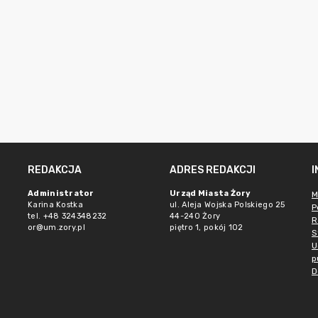
REDAKCJA
ADRES REDAKCJI
Administrator
Urząd Miasta Żory
M
Karina Kostka
ul. Aleja Wojska Polskiego 25
P
tel. +48 324348232
44-240 Żory
R
or@um.zory.pl
piętro 1, pokój 102
S
U
p
D