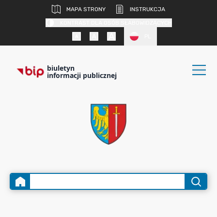
MAPA STRONY
INSTRUKCJA
KONTRAST DLA OSÓB SŁABOWIDZĄCYCH
PL
biuletyn
informacji publicznej