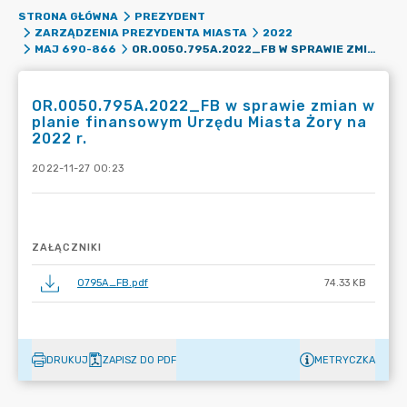
STRONA GŁÓWNA
PREZYDENT
ZARZĄDZENIA PREZYDENTA MIASTA
2022
OR.0050.795A.2022_FB W SPRAWIE ZMIAN W PLANIE FINANSOWYM URZĘDU MIASTA ŻORY NA 2022 R.
MAJ 690-866
OR.0050.795A.2022_FB w sprawie zmian w
planie finansowym Urzędu Miasta Żory na
2022 r.
2022-11-27 00:23
ZAŁĄCZNIKI
0795A_FB.pdf
74.33 KB
DRUKUJ
ZAPISZ DO PDF
METRYCZKA