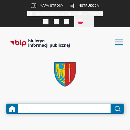
MAPA STRONY
INSTRUKCJA
KONTRAST DLA OSÓB SŁABOWIDZĄCYCH
PL
biuletyn
informacji publicznej