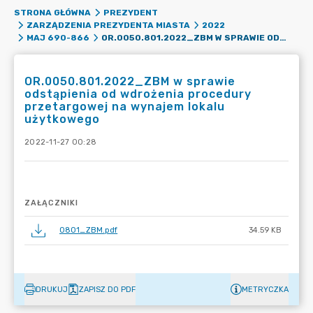
STRONA GŁÓWNA
PREZYDENT
ZARZĄDZENIA PREZYDENTA MIASTA
2022
OR.0050.801.2022_ZBM W SPRAWIE ODSTĄPIENIA OD WDROŻENIA PROCEDURY PRZETARGOWEJ NA WYNAJEM LOKALU UŻYTKOWEGO
MAJ 690-866
OR.0050.801.2022_ZBM w sprawie
odstąpienia od wdrożenia procedury
przetargowej na wynajem lokalu
użytkowego
2022-11-27 00:28
ZAŁĄCZNIKI
0801_ZBM.pdf
34.59 KB
DRUKUJ
ZAPISZ DO PDF
METRYCZKA