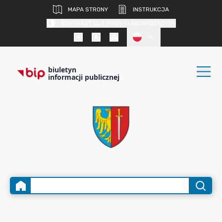
MAPA STRONY
INSTRUKCJA
KONTRAST DLA OSÓB SŁABOWIDZĄCYCH
PL
biuletyn
informacji publicznej