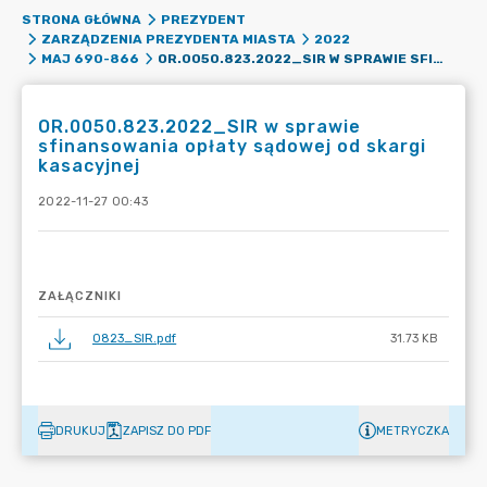
STRONA GŁÓWNA
PREZYDENT
ZARZĄDZENIA PREZYDENTA MIASTA
2022
OR.0050.823.2022_SIR W SPRAWIE SFINANSOWANIA OPŁATY SĄDOWEJ OD SKARGI KASACYJNEJ
MAJ 690-866
OR.0050.823.2022_SIR w sprawie
sfinansowania opłaty sądowej od skargi
kasacyjnej
2022-11-27 00:43
ZAŁĄCZNIKI
0823_SIR.pdf
31.73 KB
DRUKUJ
ZAPISZ DO PDF
METRYCZKA