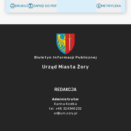
DRUKUJ
ZAPISZ DO PDF
METRYCZKA
Biuletyn Informacji Publicznej
Urząd Miasta Żory
REDAKCJA
Administrator
Karina Kostka
tel. +48 324348232
or@um.zory.pl