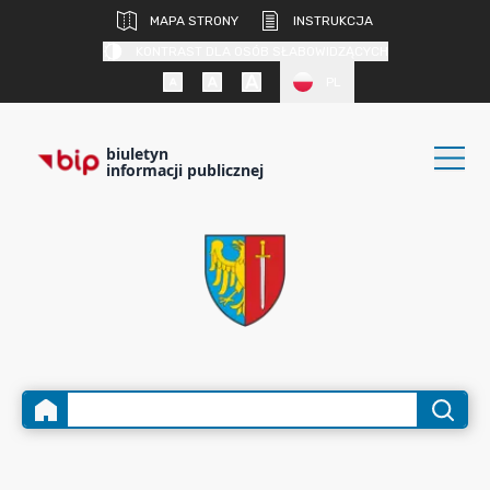
MAPA STRONY
INSTRUKCJA
KONTRAST DLA OSÓB SŁABOWIDZĄCYCH
PL
biuletyn
informacji publicznej