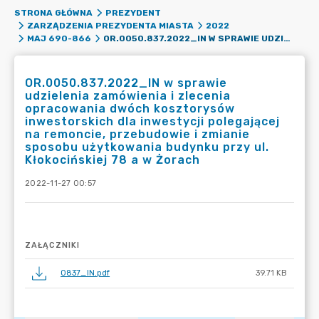
STRONA GŁÓWNA
PREZYDENT
ZARZĄDZENIA PREZYDENTA MIASTA
2022
OR.0050.837.2022_IN W SPRAWIE UDZIELENIA ZAMÓWIENIA I ZLECENIA OPRACOWANIA DWÓCH KOSZTORYSÓW INWESTORSKICH DLA INWESTYCJI POLEGAJĄCEJ NA REMONCIE, PRZEBUDOWIE I ZMIANIE SPOSOBU UŻYTKOWANIA BUDYNKU PRZY UL. KŁOKOCIŃSKIEJ 78 A W ŻORACH
MAJ 690-866
OR.0050.837.2022_IN w sprawie
udzielenia zamówienia i zlecenia
opracowania dwóch kosztorysów
inwestorskich dla inwestycji polegającej
na remoncie, przebudowie i zmianie
sposobu użytkowania budynku przy ul.
Kłokocińskiej 78 a w Żorach
2022-11-27 00:57
ZAŁĄCZNIKI
0837_IN.pdf
39.71 KB