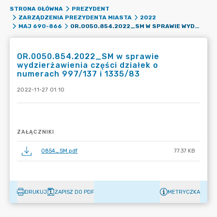
STRONA GŁÓWNA
PREZYDENT
ZARZĄDZENIA PREZYDENTA MIASTA
2022
OR.0050.854.2022_SM W SPRAWIE WYDZIERŻAWIENIA CZĘŚCI DZIAŁEK O NUMERACH 997/137 I 1335/83
MAJ 690-866
OR.0050.854.2022_SM w sprawie
wydzierżawienia części działek o
numerach 997/137 i 1335/83
2022-11-27 01:10
ZAŁĄCZNIKI
0854_SM.pdf
77.37 KB
DRUKUJ
ZAPISZ DO PDF
METRYCZKA