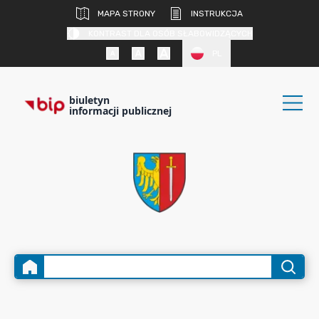
MAPA STRONY
INSTRUKCJA
KONTRAST DLA OSÓB SŁABOWIDZĄCYCH
PL
biuletyn
informacji publicznej