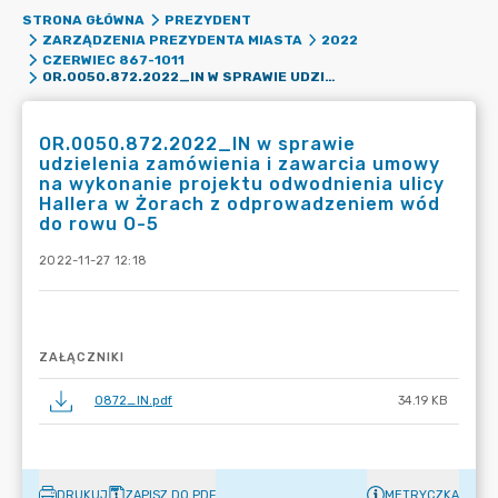
STRONA GŁÓWNA
PREZYDENT
ZARZĄDZENIA PREZYDENTA MIASTA
2022
CZERWIEC 867-1011
OR.0050.872.2022_IN W SPRAWIE UDZIELENIA ZAMÓWIENIA I ZAWARCIA UMOWY NA WYKONANIE PROJEKTU ODWODNIENIA ULICY HALLERA W ŻORACH Z ODPROWADZENIEM WÓD DO ROWU O-5
OR.0050.872.2022_IN w sprawie
udzielenia zamówienia i zawarcia umowy
na wykonanie projektu odwodnienia ulicy
Hallera w Żorach z odprowadzeniem wód
do rowu O-5
2022-11-27 12:18
ZAŁĄCZNIKI
0872_IN.pdf
34.19 KB
DRUKUJ
ZAPISZ DO PDF
METRYCZKA