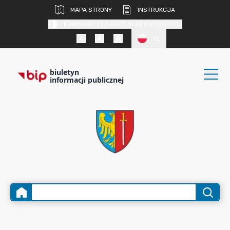
MAPA STRONY
INSTRUKCJA
KONTRAST DLA OSÓB SŁABOWIDZĄCYCH
PL
biuletyn
informacji publicznej