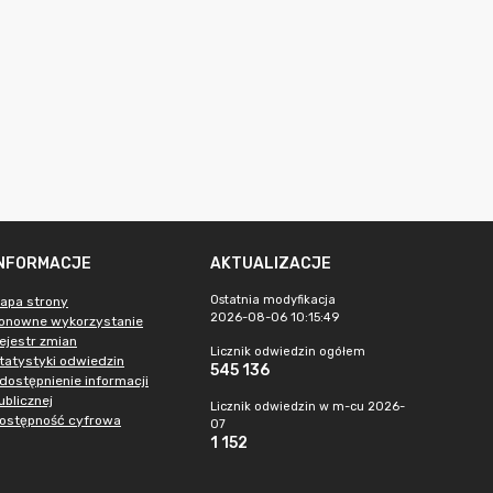
INFORMACJE
AKTUALIZACJE
Ostatnia modyfikacja
apa strony
2026-08-06 10:15:49
onowne wykorzystanie
ejestr zmian
Licznik odwiedzin ogółem
tatystyki odwiedzin
545 136
dostępnienie informacji
ublicznej
Licznik odwiedzin w m-cu 2026-
ostępność cyfrowa
07
1 152