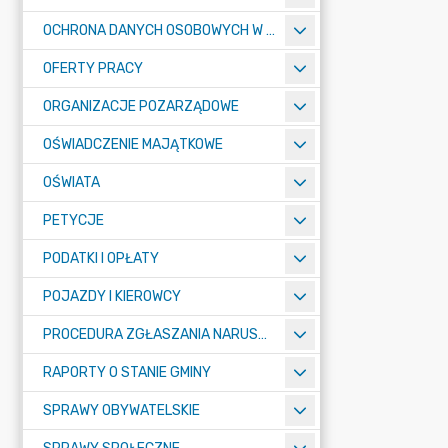
OCHRONA DANYCH OSOBOWYCH W URZĘDZIE MIASTA ŻORY - RODO
OFERTY PRACY
ORGANIZACJE POZARZĄDOWE
OŚWIADCZENIE MAJĄTKOWE
OŚWIATA
PETYCJE
PODATKI I OPŁATY
POJAZDY I KIEROWCY
PROCEDURA ZGŁASZANIA NARUSZEŃ PRAWA
RAPORTY O STANIE GMINY
SPRAWY OBYWATELSKIE