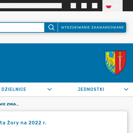
TRAST DLA OSÓB SŁABOWIDZĄCYCH
PL
WYSZUKIWANIE ZAAWANSOWANE
DZIELNICE
JEDNOSTKI
OR.0050.879.2022_FB W SPRAWIE ZMIAN W BUDŻECIE MIASTA ŻORY NA 2022 R.
a Żory na 2022 r.