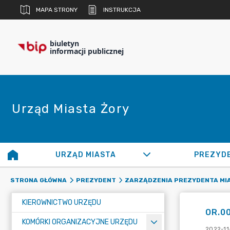
MAPA STRONY
INSTRUKCJA
biuletyn
informacji publicznej
Urząd Miasta Żory
URZĄD MIASTA
PREZYD
STRONA GŁÓWNA
PREZYDENT
ZARZĄDZENIA PREZYDENTA MI
KIEROWNICTWO URZĘDU
OR.00
KOMÓRKI ORGANIZACYJNE URZĘDU
2022-11