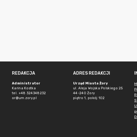
REDAKCJA
ADRES REDAKCJI
Administrator
Urząd Miasta Żory
M
Karina Kostka
ul. Aleja Wojska Polskiego 25
P
tel. +48 324348232
44-240 Żory
R
or@um.zory.pl
piętro 1, pokój 102
S
U
p
D