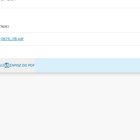
NIKI
0879_FB.pdf
UJ
ZAPISZ DO PDF