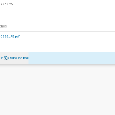
-27 12:25
NIKI
0882_FB.pdf
UJ
ZAPISZ DO PDF