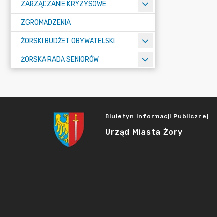
ZARZĄDZANIE KRYZYSOWE
ZGROMADZENIA
ŻORSKI BUDŻET OBYWATELSKI
ŻORSKA RADA SENIORÓW
Biuletyn Informacji Publicznej
Urząd Miasta Żory