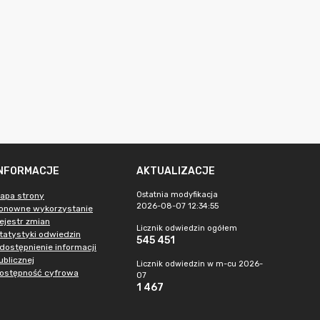
INFORMACJE
AKTUALIZACJE
Ostatnia modyfikacja
apa strony
2026-08-07 12:34:55
onowne wykorzystanie
ejestr zmian
Licznik odwiedzin ogółem
tatystyki odwiedzin
545 451
dostępnienie informacji
ublicznej
Licznik odwiedzin w m-cu 2026-
ostępność cyfrowa
07
1 467