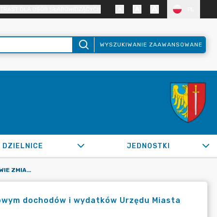
TRAST DLA OSÓB SŁABOWIDZĄCYCH
PL
WYSZUKIWANIE ZAAWANSOWANE
DZIELNICE
JEDNOSTKI
OR.0050.882.2022_FB W SPRAWIE ZMIAN W PLANIE FINANSOWYM DOCHODÓW I WYDATKÓW URZĘDU MIASTA ŻORY ORAZ PLACÓWEK OŚWIATOWYCH NA 2022 R.
sowym dochodów i wydatków Urzędu Miasta