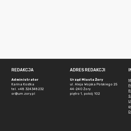
REDAKCJA
ADRES REDAKCJI
Administrator
Urząd Miasta Żory
M
Karina Kostka
ul. Aleja Wojska Polskiego 25
P
tel. +48 324348232
44-240 Żory
R
or@um.zory.pl
piętro 1, pokój 102
S
U
p
D