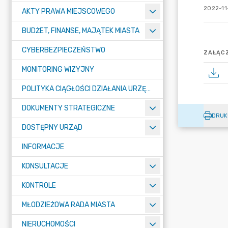
2022-11
AKTY PRAWA MIEJSCOWEGO
BUDŻET, FINANSE, MAJĄTEK MIASTA
CYBERBEZPIECZEŃSTWO
ZAŁĄCZ
MONITORING WIZYJNY
POLITYKA CIĄGŁOŚCI DZIAŁANIA URZĘDU MIASTA ŻORY
DOKUMENTY STRATEGICZNE
DRUK
DOSTĘPNY URZĄD
INFORMACJE
KONSULTACJE
KONTROLE
MŁODZIEŻOWA RADA MIASTA
NIERUCHOMOŚCI