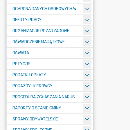
OCHRONA DANYCH OSOBOWYCH W URZĘDZIE MIASTA ŻORY - RODO
OFERTY PRACY
ORGANIZACJE POZARZĄDOWE
OŚWIADCZENIE MAJĄTKOWE
OŚWIATA
PETYCJE
PODATKI I OPŁATY
POJAZDY I KIEROWCY
PROCEDURA ZGŁASZANIA NARUSZEŃ PRAWA
RAPORTY O STANIE GMINY
SPRAWY OBYWATELSKIE