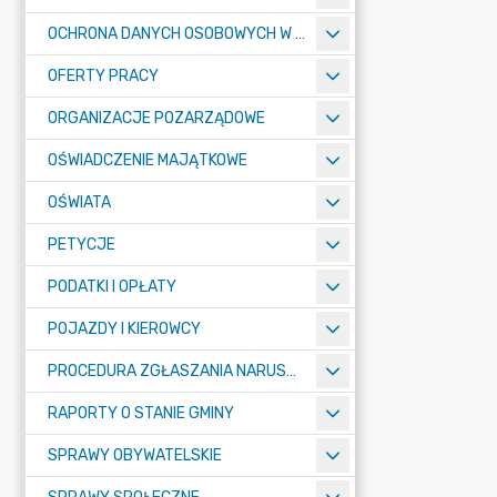
OCHRONA DANYCH OSOBOWYCH W URZĘDZIE MIASTA ŻORY - RODO
OFERTY PRACY
ORGANIZACJE POZARZĄDOWE
OŚWIADCZENIE MAJĄTKOWE
OŚWIATA
PETYCJE
PODATKI I OPŁATY
POJAZDY I KIEROWCY
PROCEDURA ZGŁASZANIA NARUSZEŃ PRAWA
RAPORTY O STANIE GMINY
SPRAWY OBYWATELSKIE