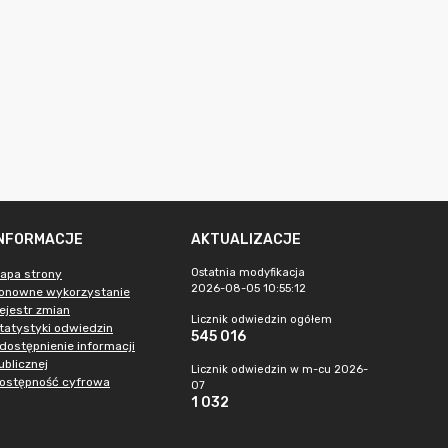
INFORMACJE
AKTUALIZACJE
Ostatnia modyfikacja
apa strony
2026-08-05 10:55:12
onowne wykorzystanie
ejestr zmian
Licznik odwiedzin ogółem
tatystyki odwiedzin
545 016
dostępnienie informacji
ublicznej
Licznik odwiedzin w m-cu 2026-
ostępność cyfrowa
07
1 032