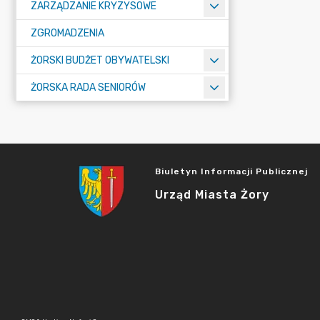
ZARZĄDZANIE KRYZYSOWE
ZGROMADZENIA
ŻORSKI BUDŻET OBYWATELSKI
ŻORSKA RADA SENIORÓW
Biuletyn Informacji Publicznej
Urząd Miasta Żory