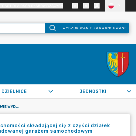
TRAST DLA OSÓB SŁABOWIDZĄCYCH
PL
WYSZUKIWANIE ZAAWANSOWANE
DZIELNICE
JEDNOSTKI
OR.0050.883.2022_SM W SPRAWIE WYDZIERŻAWIENIA NIERUCHOMOŚCI SKŁADAJĄCEJ SIĘ Z CZĘŚCI DZIAŁEK O NUMERACH 1672/18, 1674/18, 2670/183 I 2674/183 ZABUDOWANEJ GARAŻEM SAMOCHODOWYM
omości składającej się z części działek
abudowanej garażem samochodowym