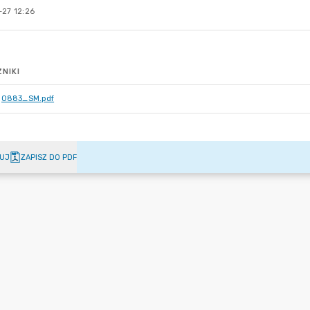
-27 12:26
NIKI
0883_SM.pdf
UJ
ZAPISZ DO PDF