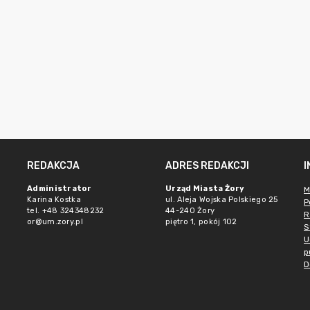
REDAKCJA
ADRES REDAKCJI
Administrator
Urząd Miasta Żory
M
Karina Kostka
ul. Aleja Wojska Polskiego 25
P
tel. +48 324348232
44-240 Żory
R
or@um.zory.pl
piętro 1, pokój 102
S
U
p
D