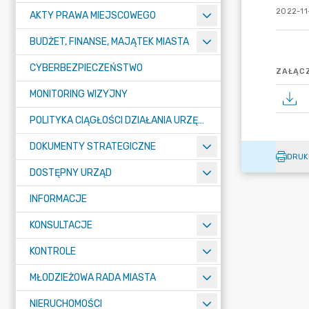
2022-11
AKTY PRAWA MIEJSCOWEGO
BUDŻET, FINANSE, MAJĄTEK MIASTA
CYBERBEZPIECZEŃSTWO
ZAŁĄCZ
MONITORING WIZYJNY
POLITYKA CIĄGŁOŚCI DZIAŁANIA URZĘDU MIASTA ŻORY
DOKUMENTY STRATEGICZNE
DRUK
DOSTĘPNY URZĄD
INFORMACJE
KONSULTACJE
KONTROLE
MŁODZIEŻOWA RADA MIASTA
NIERUCHOMOŚCI