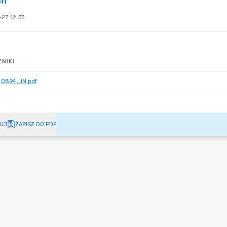
ch
27 12:33
NIKI
0894_IN.pdf
UJ
ZAPISZ DO PDF