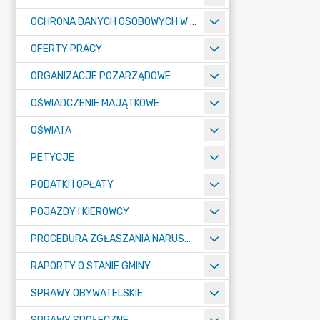
OCHRONA DANYCH OSOBOWYCH W URZĘDZIE MIASTA ŻORY - RODO
OFERTY PRACY
ORGANIZACJE POZARZĄDOWE
OŚWIADCZENIE MAJĄTKOWE
OŚWIATA
PETYCJE
PODATKI I OPŁATY
POJAZDY I KIEROWCY
PROCEDURA ZGŁASZANIA NARUSZEŃ PRAWA
RAPORTY O STANIE GMINY
SPRAWY OBYWATELSKIE