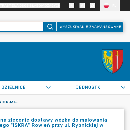
TRAST DLA OSÓB SŁABOWIDZĄCYCH
PL
WYSZUKIWANIE ZAAWANSOWANE
DZIELNICE
JEDNOSTKI
OR.0050.894.2022_IN W SPRAWIE UDZIELENIA ZAMÓWIENIA NA ZLECENIE DOSTAWY WÓZKA DO MALOWANIA LINII BOISKA PIŁKARSKIEGO FARBĄ NA TERENIE KLUBU SPORTOWEGO "ISKRA" ROWIEŃ PRZY UL. RYBNICKIEJ W ŻORACH
 na zlecenie dostawy wózka do malowania
wego "ISKRA" Rowień przy ul. Rybnickiej w