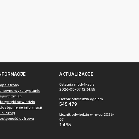
INFORMACJE
AKTUALIZACJE
Ostatnia modyfikacja
apa strony
2026-08-07 12:34:55
onowne wykorzystanie
ejestr zmian
Licznik odwiedzin ogółem
tatystyki odwiedzin
545 479
dostępnienie informacji
ublicznej
Licznik odwiedzin w m-cu 2026-
ostępność cyfrowa
07
1 495