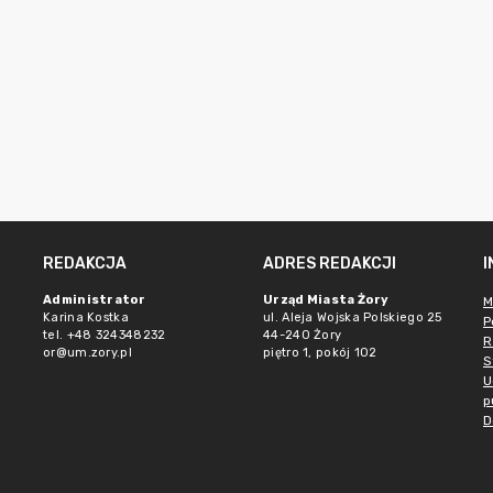
REDAKCJA
ADRES REDAKCJI
Administrator
Urząd Miasta Żory
M
Karina Kostka
ul. Aleja Wojska Polskiego 25
P
tel. +48 324348232
44-240 Żory
R
or@um.zory.pl
piętro 1, pokój 102
S
U
p
D