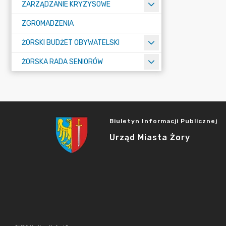
ZARZĄDZANIE KRYZYSOWE
ZGROMADZENIA
ŻORSKI BUDŻET OBYWATELSKI
ŻORSKA RADA SENIORÓW
Biuletyn Informacji Publicznej
Urząd Miasta Żory